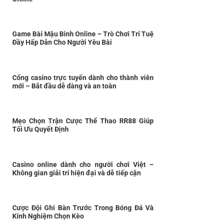
Game Bài Mậu Binh Online – Trò Chơi Trí Tuệ
Đầy Hấp Dẫn Cho Người Yêu Bài
Cổng casino trực tuyến dành cho thành viên
mới – Bắt đầu dễ dàng và an toàn
Mẹo Chọn Trận Cược Thể Thao RR88 Giúp
Tối Ưu Quyết Định
Casino online dành cho người chơi Việt –
Không gian giải trí hiện đại và dễ tiếp cận
Cược Đội Ghi Bàn Trước Trong Bóng Đá Và
Kinh Nghiệm Chọn Kèo