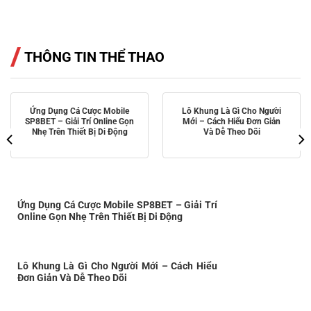
THÔNG TIN THỂ THAO
Ứng Dụng Cá Cược Mobile
Lô Khung Là Gì Cho Người
SP8BET – Giải Trí Online Gọn
Mới – Cách Hiểu Đơn Giản
Nhẹ Trên Thiết Bị Di Động
Và Dễ Theo Dõi
Ứng Dụng Cá Cược Mobile SP8BET – Giải Trí
Online Gọn Nhẹ Trên Thiết Bị Di Động
Lô Khung Là Gì Cho Người Mới – Cách Hiểu
Đơn Giản Và Dễ Theo Dõi