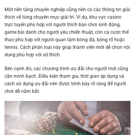
Một nền tảng chuyên nghiệp cũng nên có các thông tin giải
thích về từng chuyên mục giải trí. Ví dụ, khu vực casino
trực tuyến phù hợp với người thích bàn chơi sinh động,
game bài dành cho người yêu chiến thuật, còn cá cược thể
thao phù hợp với người quan tâm bóng đá, bóng rổ hoặc
tennis. Cách phân loại này giúp thành viên mới dễ chọn nội
dung phù hợp với sở thích.
Bên cạnh đó, các chương trình ưu đãi cho người mới cũng
cần minh bạch. Điều kiện tham gia, thời gian áp dụng và
cách sử dụng ưu đãi nên được trình bày rõ ràng để người
chơi dễ nắm bắt.