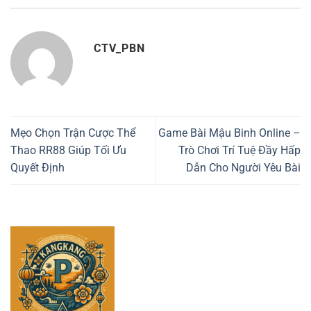
CTV_PBN
Mẹo Chọn Trận Cược Thể
Game Bài Mậu Binh Online –
Thao RR88 Giúp Tối Ưu
Trò Chơi Trí Tuệ Đầy Hấp
Quyết Định
Dẫn Cho Người Yêu Bài