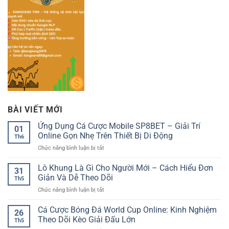
BÀI VIẾT MỚI
Ứng Dụng Cá Cược Mobile SP8BET – Giải Trí
01
Online Gọn Nhẹ Trên Thiết Bị Di Động
Th6
ở
Chức năng bình luận bị tắt
Ứng
Dụng
Lô Khung Là Gì Cho Người Mới – Cách Hiểu Đơn
31
Cá
Giản Và Dễ Theo Dõi
Th5
Cược
ở
Chức năng bình luận bị tắt
Mobile
Lô
SP8BET
Khung
Cá Cược Bóng Đá World Cup Online: Kinh Nghiệm
–
26
Là
Giải
Theo Dõi Kèo Giải Đấu Lớn
Th5
Gì
Trí