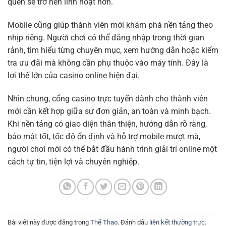
quen sẽ trở nên linh hoạt hơn.
Mobile cũng giúp thành viên mới khám phá nền tảng theo
nhịp riêng. Người chơi có thể đăng nhập trong thời gian
rảnh, tìm hiểu từng chuyên mục, xem hướng dẫn hoặc kiểm
tra ưu đãi mà không cần phụ thuộc vào máy tính. Đây là
lợi thế lớn của casino online hiện đại.
Nhìn chung, cổng casino trực tuyến dành cho thành viên
mới cần kết hợp giữa sự đơn giản, an toàn và minh bạch.
Khi nền tảng có giao diện thân thiện, hướng dẫn rõ ràng,
bảo mật tốt, tốc độ ổn định và hỗ trợ mobile mượt mà,
người chơi mới có thể bắt đầu hành trình giải trí online một
cách tự tin, tiện lợi và chuyên nghiệp.
Bài viết này được đăng trong
Thể Thao
. Đánh dấu
liên kết thường trực
.