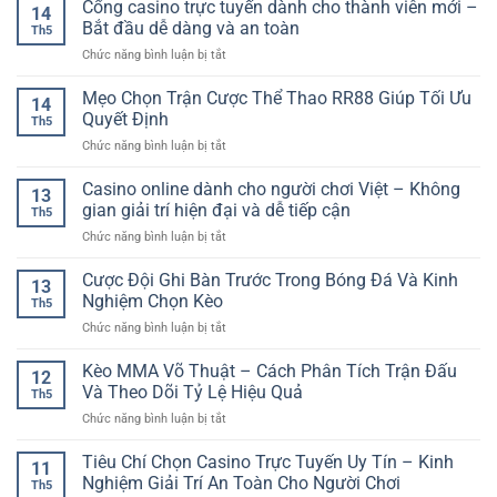
Bài
Cổng casino trực tuyến dành cho thành viên mới –
Toàn
Nửa
14
Hiện
Mậu
–
Bắt đầu dễ dàng và an toàn
Đầu
Đại
Th5
Binh
Cách
Trận
ở
Chức năng bình luận bị tắt
Online
Nhận
Đấu
Cổng
–
Biết
casino
Mẹo Chọn Trận Cược Thể Thao RR88 Giúp Tối Ưu
Trò
Đường
14
trực
Chơi
Quyết Định
Dẫn
Th5
tuyến
Trí
Chính
ở
Chức năng bình luận bị tắt
dành
Tuệ
Thức
Mẹo
cho
Đầy
Khi
Chọn
Casino online dành cho người chơi Việt – Không
thành
Hấp
13
Tham
Trận
viên
gian giải trí hiện đại và dễ tiếp cận
Dẫn
Gia
Th5
Cược
mới
Cho
Online
ở
Chức năng bình luận bị tắt
Thể
–
Người
Casino
Thao
Bắt
Yêu
online
Cược Đội Ghi Bàn Trước Trong Bóng Đá Và Kinh
RR88
đầu
13
Bài
dành
Giúp
Nghiệm Chọn Kèo
dễ
Th5
cho
Tối
dàng
ở
Chức năng bình luận bị tắt
người
Ưu
và
Cược
chơi
Quyết
an
Đội
Kèo MMA Võ Thuật – Cách Phân Tích Trận Đấu
Việt
Định
12
toàn
Ghi
–
Và Theo Dõi Tỷ Lệ Hiệu Quả
Th5
Bàn
Không
ở
Chức năng bình luận bị tắt
Trước
gian
Kèo
Trong
giải
MMA
Tiêu Chí Chọn Casino Trực Tuyến Uy Tín – Kinh
Bóng
trí
11
Võ
Đá
Nghiệm Giải Trí An Toàn Cho Người Chơi
hiện
Th5
Thuật
Và