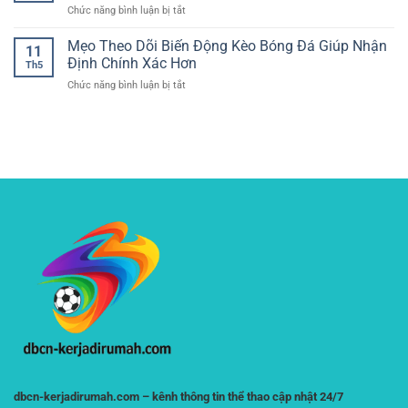
đại
ở
Chức năng bình luận bị tắt
–
Kinh
và
Tiêu
Cách
Nghiệm
dễ
Chí
Mẹo Theo Dõi Biến Động Kèo Bóng Đá Giúp Nhận
Phân
Chọn
11
tiếp
Chọn
Tích
Định Chính Xác Hơn
Kèo
cận
Th5
Casino
Trận
ở
Chức năng bình luận bị tắt
Trực
Đấu
Mẹo
Tuyến
Và
Theo
Uy
Theo
Dõi
Tín
Dõi
Biến
–
Tỷ
Động
Kinh
Lệ
Kèo
Nghiệm
Hiệu
Bóng
Giải
Quả
Đá
Trí
Giúp
An
Nhận
Toàn
Định
Cho
Chính
Người
Xác
Chơi
Hơn
dbcn-kerjadirumah.com – kênh thông tin thể thao cập nhật 24/7