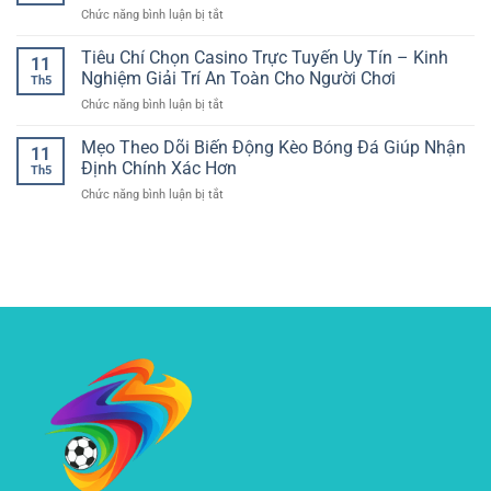
Không
ở
Chức năng bình luận bị tắt
Trước
gian
Kèo
Trong
giải
MMA
Tiêu Chí Chọn Casino Trực Tuyến Uy Tín – Kinh
Bóng
trí
11
Võ
Đá
Nghiệm Giải Trí An Toàn Cho Người Chơi
hiện
Th5
Thuật
Và
đại
ở
Chức năng bình luận bị tắt
–
Kinh
và
Tiêu
Cách
Nghiệm
dễ
Chí
Mẹo Theo Dõi Biến Động Kèo Bóng Đá Giúp Nhận
Phân
Chọn
11
tiếp
Chọn
Tích
Định Chính Xác Hơn
Kèo
cận
Th5
Casino
Trận
ở
Chức năng bình luận bị tắt
Trực
Đấu
Mẹo
Tuyến
Và
Theo
Uy
Theo
Dõi
Tín
Dõi
Biến
–
Tỷ
Động
Kinh
Lệ
Kèo
Nghiệm
Hiệu
Bóng
Giải
Quả
Đá
Trí
Giúp
An
Nhận
Toàn
Định
Cho
Chính
Người
Xác
Chơi
Hơn