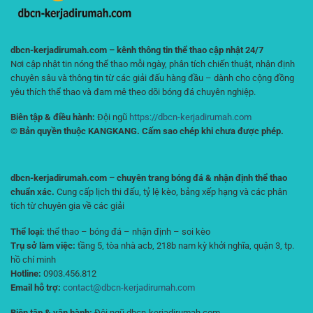
dbcn-kerjadirumah.com – kênh thông tin thể thao cập nhật 24/7
Nơi cập nhật tin nóng thể thao mỗi ngày, phân tích chiến thuật, nhận định
chuyên sâu và thông tin từ các giải đấu hàng đầu – dành cho cộng đồng
yêu thích thể thao và đam mê theo dõi bóng đá chuyên nghiệp.
Biên tập & điều hành:
Đội ngũ
https://dbcn-kerjadirumah.com
© Bản quyền thuộc KANGKANG. Cấm sao chép khi chưa được phép.
dbcn-kerjadirumah.com – chuyên trang bóng đá & nhận định thể thao
chuẩn xác.
Cung cấp lịch thi đấu, tỷ lệ kèo, bảng xếp hạng và các phân
tích từ chuyên gia về các giải
Thể loại:
thể thao – bóng đá – nhận định – soi kèo
Trụ sở làm việc:
tầng 5, tòa nhà acb, 218b nam kỳ khởi nghĩa, quận 3, tp.
hồ chí minh
Hotline:
0903.456.812
Email hỗ trợ:
contact@dbcn-kerjadirumah.com
Biên tập & vận hành:
Đội ngũ dbcn-kerjadirumah.com