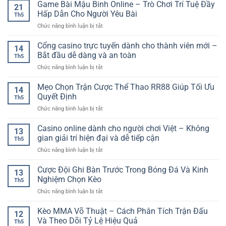
Truy
Game Bài Mậu Binh Online – Trò Chơi Trí Tuệ Đầy
–
Linh
21
Chơi
Cập
Cách
Hấp Dẫn Cho Người Yêu Bài
Hoạt
Việt
Th5
Nhà
Phân
Cho
ở
Chức năng bình luận bị tắt
Cái
Tích
Người
Game
An
Kèo
Chơi
Bài
Cổng casino trực tuyến dành cho thành viên mới –
Toàn
Nửa
14
Hiện
Mậu
–
Bắt đầu dễ dàng và an toàn
Đầu
Đại
Th5
Binh
Cách
Trận
ở
Chức năng bình luận bị tắt
Online
Nhận
Đấu
Cổng
–
Biết
casino
Mẹo Chọn Trận Cược Thể Thao RR88 Giúp Tối Ưu
Trò
Đường
14
trực
Chơi
Quyết Định
Dẫn
Th5
tuyến
Trí
Chính
ở
Chức năng bình luận bị tắt
dành
Tuệ
Thức
Mẹo
cho
Đầy
Khi
Chọn
Casino online dành cho người chơi Việt – Không
thành
Hấp
13
Tham
Trận
viên
gian giải trí hiện đại và dễ tiếp cận
Dẫn
Gia
Th5
Cược
mới
Cho
Online
ở
Chức năng bình luận bị tắt
Thể
–
Người
Casino
Thao
Bắt
Yêu
online
Cược Đội Ghi Bàn Trước Trong Bóng Đá Và Kinh
RR88
đầu
13
Bài
dành
Giúp
Nghiệm Chọn Kèo
dễ
Th5
cho
Tối
dàng
ở
Chức năng bình luận bị tắt
người
Ưu
và
Cược
chơi
Quyết
an
Đội
Kèo MMA Võ Thuật – Cách Phân Tích Trận Đấu
Việt
Định
12
toàn
Ghi
–
Và Theo Dõi Tỷ Lệ Hiệu Quả
Th5
Bàn