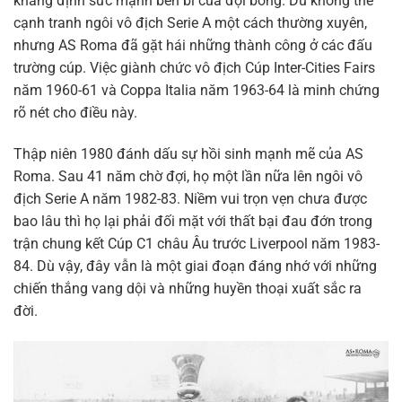
khẳng định sức mạnh bền bỉ của đội bóng. Dù không thể
cạnh tranh ngôi vô địch Serie A một cách thường xuyên,
nhưng AS Roma đã gặt hái những thành công ở các đấu
trường cúp. Việc giành chức vô địch Cúp Inter-Cities Fairs
năm 1960-61 và Coppa Italia năm 1963-64 là minh chứng
rõ nét cho điều này.
Thập niên 1980 đánh dấu sự hồi sinh mạnh mẽ của AS
Roma. Sau 41 năm chờ đợi, họ một lần nữa lên ngôi vô
địch Serie A năm 1982-83. Niềm vui trọn vẹn chưa được
bao lâu thì họ lại phải đối mặt với thất bại đau đớn trong
trận chung kết Cúp C1 châu Âu trước Liverpool năm 1983-
84. Dù vậy, đây vẫn là một giai đoạn đáng nhớ với những
chiến thắng vang dội và những huyền thoại xuất sắc ra
đời.