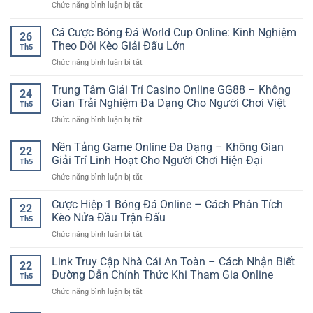
ở
Chức năng bình luận bị tắt
Mobile
Lô
SP8BET
Khung
Cá Cược Bóng Đá World Cup Online: Kinh Nghiệm
–
26
Là
Giải
Theo Dõi Kèo Giải Đấu Lớn
Th5
Gì
Trí
ở
Chức năng bình luận bị tắt
Cho
Online
Cá
Người
Gọn
Cược
Trung Tâm Giải Trí Casino Online GG88 – Không
Mới
Nhẹ
24
Bóng
–
Gian Trải Nghiệm Đa Dạng Cho Người Chơi Việt
Trên
Th5
Đá
Cách
Thiết
ở
Chức năng bình luận bị tắt
World
Hiểu
Bị
Trung
Cup
Đơn
Di
Tâm
Nền Tảng Game Online Đa Dạng – Không Gian
Online:
Giản
22
Động
Giải
Kinh
Giải Trí Linh Hoạt Cho Người Chơi Hiện Đại
Và
Th5
Trí
Nghiệm
Dễ
ở
Chức năng bình luận bị tắt
Casino
Theo
Theo
Nền
Online
Dõi
Dõi
Tảng
Cược Hiệp 1 Bóng Đá Online – Cách Phân Tích
GG88
Kèo
22
Game
–
Kèo Nửa Đầu Trận Đấu
Giải
Th5
Online
Không
Đấu
ở
Chức năng bình luận bị tắt
Đa
Gian
Lớn
Cược
Dạng
Trải
Hiệp
Link Truy Cập Nhà Cái An Toàn – Cách Nhận Biết
–
Nghiệm
22
1
Không
Đường Dẫn Chính Thức Khi Tham Gia Online
Đa
Th5
Bóng
Gian
Dạng
ở
Chức năng bình luận bị tắt
Đá
Giải
Cho
Link
Online
Trí
Người