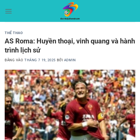
Bỏ
qua
nội
dung
THỂ THAO
AS Roma: Huyền thoại, vinh quang và hành
trình lịch sử
ĐĂNG VÀO
THÁNG 7 19, 2025
BỞI
ADMIN