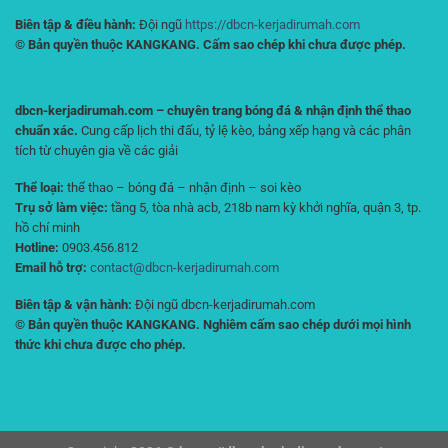
Biên tập & điều hành:
Đội ngũ
https://dbcn-kerjadirumah.com
© Bản quyền thuộc KANGKANG. Cấm sao chép khi chưa được phép.
dbcn-kerjadirumah.com – chuyên trang bóng đá & nhận định thể thao
chuẩn xác.
Cung cấp lịch thi đấu, tỷ lệ kèo, bảng xếp hạng và các phân
tích từ chuyên gia về các giải
Thể loại:
thể thao – bóng đá – nhận định – soi kèo
Trụ sở làm việc:
tầng 5, tòa nhà acb, 218b nam kỳ khởi nghĩa, quận 3, tp.
hồ chí minh
Hotline:
0903.456.812
Email hỗ trợ:
contact@dbcn-kerjadirumah.com
Biên tập & vận hành:
Đội ngũ dbcn-kerjadirumah.com
© Bản quyền thuộc KANGKANG. Nghiêm cấm sao chép dưới mọi hình
thức khi chưa được cho phép.