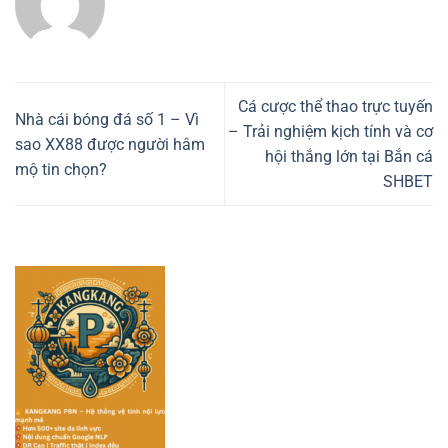
Cá cược thể thao trực tuyến
Nhà cái bóng đá số 1 – Vì
– Trải nghiệm kịch tính và cơ
sao XX88 được người hâm
hội thắng lớn tại Bắn cá
mộ tin chọn?
SHBET