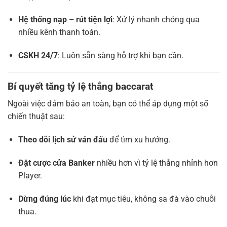
Hệ thống nạp – rút tiện lợi
: Xử lý nhanh chóng qua
nhiều kênh thanh toán.
CSKH 24/7
: Luôn sẵn sàng hỗ trợ khi bạn cần.
Bí quyết tăng tỷ lệ thắng baccarat
Ngoài việc đảm bảo an toàn, bạn có thể áp dụng một số
chiến thuật sau:
Theo dõi lịch sử ván đấu
để tìm xu hướng.
Đặt cược cửa Banker
nhiều hơn vì tỷ lệ thắng nhỉnh hơn
Player.
Dừng đúng lúc
khi đạt mục tiêu, không sa đà vào chuỗi
thua.