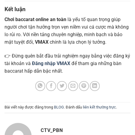
Kết luận
Chơi baccarat online an toàn
là yếu tố quan trọng giúp
người chơi tận hưởng trọn vẹn niềm vui cá cược mà không
lo rủi ro. Với nền tảng chuyên nghiệp, minh bạch và bảo
mật tuyệt đối,
VMAX
chính là lựa chọn lý tưởng.
👉 Đừng quên bắt đầu trải nghiệm ngay bằng việc đăng ký
tài khoản và
Đăng nhập VMAX
để tham gia những bàn
baccarat hấp dẫn bậc nhất.
Bài viết này được đăng trong
BLOG
. Đánh dấu
liên kết thường trực
.
CTV_PBN