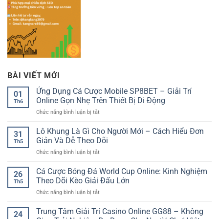
BÀI VIẾT MỚI
Ứng Dụng Cá Cược Mobile SP8BET – Giải Trí
01
Online Gọn Nhẹ Trên Thiết Bị Di Động
Th6
ở
Chức năng bình luận bị tắt
Ứng
Dụng
Lô Khung Là Gì Cho Người Mới – Cách Hiểu Đơn
31
Cá
Giản Và Dễ Theo Dõi
Th5
Cược
ở
Chức năng bình luận bị tắt
Mobile
Lô
SP8BET
Khung
Cá Cược Bóng Đá World Cup Online: Kinh Nghiệm
–
26
Là
Giải
Theo Dõi Kèo Giải Đấu Lớn
Th5
Gì
Trí
ở
Chức năng bình luận bị tắt
Cho
Online
Cá
Người
Gọn
Cược
Trung Tâm Giải Trí Casino Online GG88 – Không
Mới
Nhẹ
24
Bóng
–