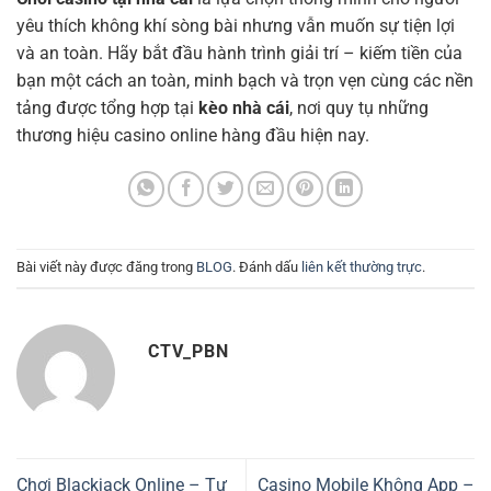
yêu thích không khí sòng bài nhưng vẫn muốn sự tiện lợi
và an toàn. Hãy bắt đầu hành trình giải trí – kiếm tiền của
bạn một cách an toàn, minh bạch và trọn vẹn cùng các nền
tảng được tổng hợp tại
kèo nhà cái
, nơi quy tụ những
thương hiệu casino online hàng đầu hiện nay.
Bài viết này được đăng trong
BLOG
. Đánh dấu
liên kết thường trực
.
CTV_PBN
Chơi Blackjack Online – Tư
Casino Mobile Không App –