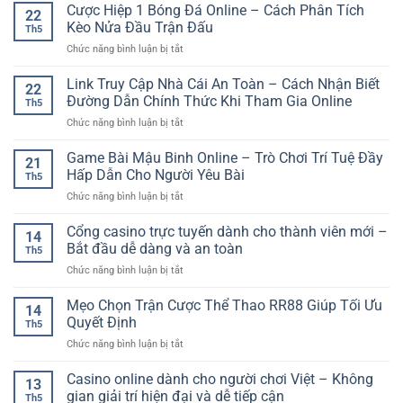
Tảng
Cược Hiệp 1 Bóng Đá Online – Cách Phân Tích
GG88
Kèo
22
Game
–
Kèo Nửa Đầu Trận Đấu
Giải
Th5
Online
Không
Đấu
ở
Chức năng bình luận bị tắt
Đa
Gian
Lớn
Cược
Dạng
Trải
Hiệp
Link Truy Cập Nhà Cái An Toàn – Cách Nhận Biết
–
Nghiệm
22
1
Không
Đường Dẫn Chính Thức Khi Tham Gia Online
Đa
Th5
Bóng
Gian
Dạng
ở
Chức năng bình luận bị tắt
Đá
Giải
Cho
Link
Online
Trí
Người
Truy
Game Bài Mậu Binh Online – Trò Chơi Trí Tuệ Đầy
–
Linh
21
Chơi
Cập
Cách
Hấp Dẫn Cho Người Yêu Bài
Hoạt
Việt
Th5
Nhà
Phân
Cho
ở
Chức năng bình luận bị tắt
Cái
Tích
Người
Game
An
Kèo
Chơi
Bài
Cổng casino trực tuyến dành cho thành viên mới –
Toàn
Nửa
14
Hiện
Mậu
–
Bắt đầu dễ dàng và an toàn
Đầu
Đại
Th5
Binh
Cách
Trận
ở
Chức năng bình luận bị tắt
Online
Nhận
Đấu
Cổng
–
Biết
casino
Mẹo Chọn Trận Cược Thể Thao RR88 Giúp Tối Ưu
Trò
Đường
14
trực
Chơi
Quyết Định
Dẫn
Th5
tuyến
Trí
Chính
ở
Chức năng bình luận bị tắt
dành
Tuệ
Thức
Mẹo
cho
Đầy
Khi
Chọn
Casino online dành cho người chơi Việt – Không
thành
Hấp
13
Tham
Trận
viên
gian giải trí hiện đại và dễ tiếp cận
Dẫn
Gia
Th5