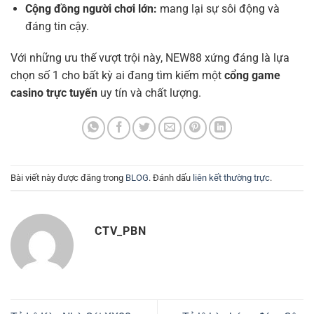
Cộng đồng người chơi lớn:
mang lại sự sôi động và
đáng tin cậy.
Với những ưu thế vượt trội này, NEW88 xứng đáng là lựa
chọn số 1 cho bất kỳ ai đang tìm kiếm một
cổng game
casino trực tuyến
uy tín và chất lượng.
Bài viết này được đăng trong
BLOG
. Đánh dấu
liên kết thường trực
.
CTV_PBN