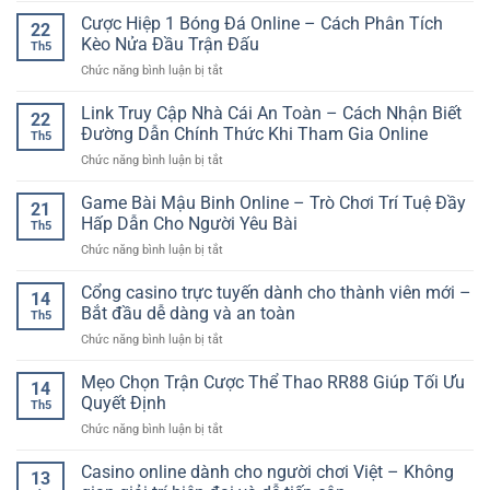
Online
Dõi
Dõi
Tảng
Cược Hiệp 1 Bóng Đá Online – Cách Phân Tích
GG88
Kèo
22
Game
–
Kèo Nửa Đầu Trận Đấu
Giải
Th5
Online
Không
Đấu
ở
Chức năng bình luận bị tắt
Đa
Gian
Lớn
Cược
Dạng
Trải
Hiệp
Link Truy Cập Nhà Cái An Toàn – Cách Nhận Biết
–
Nghiệm
22
1
Không
Đường Dẫn Chính Thức Khi Tham Gia Online
Đa
Th5
Bóng
Gian
Dạng
ở
Chức năng bình luận bị tắt
Đá
Giải
Cho
Link
Online
Trí
Người
Truy
Game Bài Mậu Binh Online – Trò Chơi Trí Tuệ Đầy
–
Linh
21
Chơi
Cập
Cách
Hấp Dẫn Cho Người Yêu Bài
Hoạt
Việt
Th5
Nhà
Phân
Cho
ở
Chức năng bình luận bị tắt
Cái
Tích
Người
Game
An
Kèo
Chơi
Bài
Cổng casino trực tuyến dành cho thành viên mới –
Toàn
Nửa
14
Hiện
Mậu
–
Bắt đầu dễ dàng và an toàn
Đầu
Đại
Th5
Binh
Cách
Trận
ở
Chức năng bình luận bị tắt
Online
Nhận
Đấu
Cổng
–
Biết
casino
Mẹo Chọn Trận Cược Thể Thao RR88 Giúp Tối Ưu
Trò
Đường
14
trực
Chơi
Quyết Định
Dẫn
Th5
tuyến
Trí
Chính
ở
Chức năng bình luận bị tắt
dành
Tuệ
Thức
Mẹo
cho
Đầy
Khi
Chọn
Casino online dành cho người chơi Việt – Không
thành
Hấp
13
Tham
Trận
viên