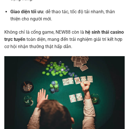
Giao diện tối ưu:
dễ thao tác, tốc độ tải nhanh, thân
thiện cho người mới.
Không chỉ là cổng game, NEW88 còn là
hệ sinh thái casino
trực tuyến
toàn diện, mang đến trải nghiệm giải trí kết hợp
cơ hội nhận thưởng thật hấp dẫn.