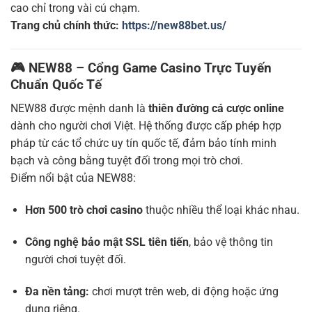
cao chỉ trong vài cú chạm.
Trang chủ chính thức:
https://new88bet.us/
🎮
NEW88 – Cổng Game Casino Trực Tuyến
Chuẩn Quốc Tế
NEW88 được mệnh danh là
thiên đường cá cược online
dành cho người chơi Việt. Hệ thống được cấp phép hợp
pháp từ các tổ chức uy tín quốc tế, đảm bảo tính minh
bạch và công bằng tuyệt đối trong mọi trò chơi.
Điểm nổi bật của NEW88:
Hơn 500 trò chơi casino
thuộc nhiều thể loại khác nhau.
Công nghệ bảo mật SSL tiên tiến
, bảo vệ thông tin
người chơi tuyệt đối.
Đa nền tảng:
chơi mượt trên web, di động hoặc ứng
dụng riêng.