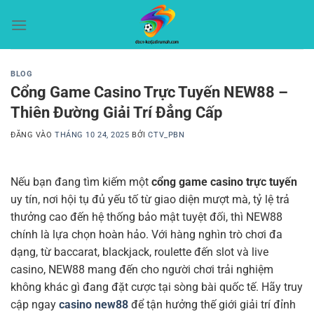
Bỏ
qua
nội
dung
BLOG
Cổng Game Casino Trực Tuyến NEW88 –
Thiên Đường Giải Trí Đẳng Cấp
ĐĂNG VÀO
THÁNG 10 24, 2025
BỞI
CTV_PBN
Nếu bạn đang tìm kiếm một
cổng game casino trực tuyến
uy tín, nơi hội tụ đủ yếu tố từ giao diện mượt mà, tỷ lệ trả
thưởng cao đến hệ thống bảo mật tuyệt đối, thì NEW88
chính là lựa chọn hoàn hảo. Với hàng nghìn trò chơi đa
dạng, từ baccarat, blackjack, roulette đến slot và live
casino, NEW88 mang đến cho người chơi trải nghiệm
không khác gì đang đặt cược tại sòng bài quốc tế. Hãy truy
cập ngay
casino new88
để tận hưởng thế giới giải trí đỉnh