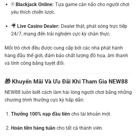
🃏
Blackjack Online:
Tựa game cân não cho người chơi
yêu thích chiến lược.
🎥
Live Casino Dealer:
Dealer thật, phát sóng trực tiếp
24/7, mang đến trải nghiệm cực kỳ chân thực.
Mỗi trò chơi đều được cung cấp bởi các nhà phát hành
hàng đầu thế giới, đảm bảo chất lượng đồ họa, âm thanh
và tính công bằng tuyệt đối.
🎁
Khuyến Mãi Và Ưu Đãi Khi Tham Gia NEW88
NEW88 luôn biết cách làm hài lòng người chơi bằng những
chương trình thưởng cực kỳ hấp dẫn:
Thưởng 100% nạp đầu tiên
cho tài khoản mới.
Hoàn tiền hàng tuần
cho tất cả thành viên.