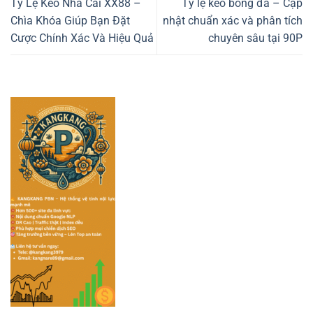
Tỷ Lệ Kèo Nhà Cái XX88 –
Tỷ lệ kèo bóng đá – Cập
Chìa Khóa Giúp Bạn Đặt
nhật chuẩn xác và phân tích
Cược Chính Xác Và Hiệu Quả
chuyên sâu tại 90P