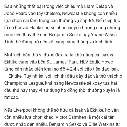
Sau những thất bại trong việc chiêu mộ Liam Delap và
Joao Pedro vào tay Chelsea, Newcastle không còn nhiều
lựa chọn sai lầm trong các thương vụ sắp tới. Nếu tiếp tục
lỡ cơ hội với Ekitike, họ sẽ phải chuyển hướng sang những
mục tiêu thay thế như Benjamin Sesko hay Yoane Wissa.
Tình thế đang trở nên vô cùng căng thẳng và kịch tính.
Một kịch bản thú vị được đưa ra là khả năng cả Isak và
Ekitike cùng cập bến St. James’ Park. HLV Eddie Howe
từng cân nhắc triển khai sơ đồ 4-2-4 với cặp tiền đạo Isak
– Ekitike. Tuy nhiên, với lịch thi đấu dày đặc và thử thách ở
Champions League, khả năng Newcastle sẽ xoay tua hai
cầu thủ này thay vì sử dụng họ đồng thời thường xuyên là
rất cao.
Nếu Liverpool không thể sở hữu cả Isak và Ekitike, họ vẫn
còn nhiều lựa chọn khác. Victor Osimhen là một cái tên
được nhắc đến nhiều. Benjamin Sesko và Ollie Watkins từ