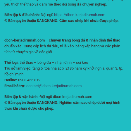
yêu thích thể thao và đam mê theo dõi bóng đá chuyên nghiệp.
Biên tập & điều hành:
Đội ngũ
https://dbcn-kerjadirumah.com
© Bản quyền thuộc KANGKANG. Cấm sao chép khi chưa được phép.
dbcn-kerjadirumah.com – chuyên trang bóng đá & nhận định thể thao
chuẩn xác.
Cung cấp lịch thi đấu, tỷ lệ kèo, bảng xếp hạng và các phân
tích từ chuyên gia về các giải
Thể loại:
thể thao – bóng đá – nhận định – soi kèo
Trụ sở làm việc:
tầng 5, tòa nhà acb, 218b nam kỳ khởi nghĩa, quận 3, tp.
hồ chí minh
Hotline:
0903.456.812
Email hỗ trợ:
contact@dbcn-kerjadirumah.com
Biên tập & vận hành:
Đội ngũ dbcn-kerjadirumah.com
© Bản quyền thuộc KANGKANG. Nghiêm cấm sao chép dưới mọi hình
thức khi chưa được cho phép.