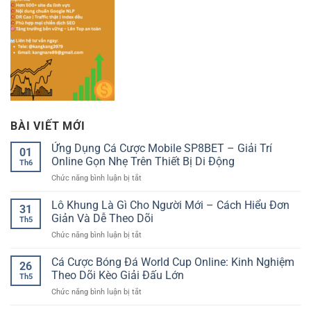
BÀI VIẾT MỚI
Ứng Dụng Cá Cược Mobile SP8BET – Giải Trí
01
Online Gọn Nhẹ Trên Thiết Bị Di Động
Th6
ở
Chức năng bình luận bị tắt
Ứng
Dụng
Lô Khung Là Gì Cho Người Mới – Cách Hiểu Đơn
31
Cá
Giản Và Dễ Theo Dõi
Th5
Cược
ở
Chức năng bình luận bị tắt
Mobile
Lô
SP8BET
Khung
Cá Cược Bóng Đá World Cup Online: Kinh Nghiệm
–
26
Là
Giải
Theo Dõi Kèo Giải Đấu Lớn
Th5
Gì
Trí
ở
Chức năng bình luận bị tắt
Cho
Online
Cá
Người
Gọn