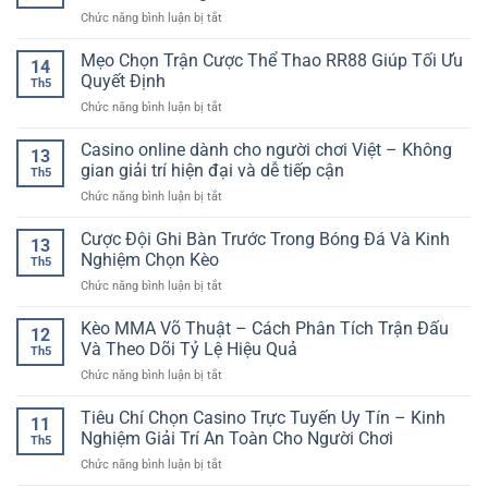
Binh
Cách
Trận
ở
Chức năng bình luận bị tắt
Online
Nhận
Đấu
Cổng
–
Biết
casino
Mẹo Chọn Trận Cược Thể Thao RR88 Giúp Tối Ưu
Trò
Đường
14
trực
Chơi
Quyết Định
Dẫn
Th5
tuyến
Trí
Chính
ở
Chức năng bình luận bị tắt
dành
Tuệ
Thức
Mẹo
cho
Đầy
Khi
Chọn
Casino online dành cho người chơi Việt – Không
thành
Hấp
13
Tham
Trận
viên
gian giải trí hiện đại và dễ tiếp cận
Dẫn
Gia
Th5
Cược
mới
Cho
Online
ở
Chức năng bình luận bị tắt
Thể
–
Người
Casino
Thao
Bắt
Yêu
online
Cược Đội Ghi Bàn Trước Trong Bóng Đá Và Kinh
RR88
đầu
13
Bài
dành
Giúp
Nghiệm Chọn Kèo
dễ
Th5
cho
Tối
dàng
ở
Chức năng bình luận bị tắt
người
Ưu
và
Cược
chơi
Quyết
an
Đội
Kèo MMA Võ Thuật – Cách Phân Tích Trận Đấu
Việt
Định
12
toàn
Ghi
–
Và Theo Dõi Tỷ Lệ Hiệu Quả
Th5
Bàn
Không
ở
Chức năng bình luận bị tắt
Trước
gian
Kèo
Trong
giải
MMA
Tiêu Chí Chọn Casino Trực Tuyến Uy Tín – Kinh
Bóng
trí
11
Võ
Đá
Nghiệm Giải Trí An Toàn Cho Người Chơi
hiện
Th5
Thuật
Và
đại
ở
Chức năng bình luận bị tắt
–
Kinh
và
Tiêu
Cách