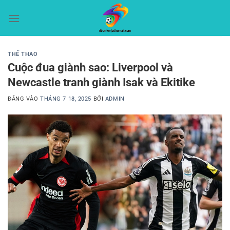
Bỏ
qua
nội
dung
THỂ THAO
Cuộc đua giành sao: Liverpool và
Newcastle tranh giành Isak và Ekitike
ĐĂNG VÀO
THÁNG 7 18, 2025
BỞI
ADMIN