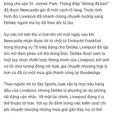
bóng chủ sân St. James’ Park. Thông điệp “không để bán”
đã được Newcastle gửi đi một cách rõ ràng. Trước tình
hình đó, Liverpool đã nhanh chóng chuyển hướng sang
Ekitike, người mà họ đã theo dõi từ lâu.
Sự việc trở nên thú vị hơn khi chỉ một ngày sau khi
Newcastle nhận được lời từ chối từ Eintracht Frankfurt
trong thương vụ 70 triệu bảng cho Ekitike, Liverpool đã lập
tức mở đàm phán với đội bóng Đức. Ekitike được xem là
một lựa chọn chiến lược thông minh của Liverpool, bởi anh
có lối chơi tương đồng với Isak, giá chuyển nhượng hợp lý
hơn và đã có một mùa giải thành công tại Bundesliga.
Theo nguồn tin từ Sky Sports, Isak vẫn là mục tiêu hàng
đầu của Liverpool, nhưng Ekitike là phương án dự phòng
rất đáng cân nhắc. Về mặt tài chính, Liverpool đang ở vị
thế thuận lợi hơn. Với sự ổn định trong việc kiểm soát chi
phí chuyển nhượng những mùa giải gần đây, họ có thể