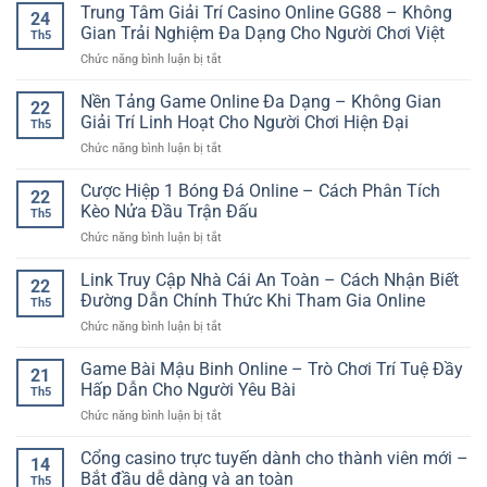
Cược
Trung Tâm Giải Trí Casino Online GG88 – Không
Mới
Nhẹ
24
Bóng
–
Gian Trải Nghiệm Đa Dạng Cho Người Chơi Việt
Trên
Th5
Đá
Cách
Thiết
ở
Chức năng bình luận bị tắt
World
Hiểu
Bị
Trung
Cup
Đơn
Di
Tâm
Nền Tảng Game Online Đa Dạng – Không Gian
Online:
Giản
22
Động
Giải
Kinh
Giải Trí Linh Hoạt Cho Người Chơi Hiện Đại
Và
Th5
Trí
Nghiệm
Dễ
ở
Chức năng bình luận bị tắt
Casino
Theo
Theo
Nền
Online
Dõi
Dõi
Tảng
Cược Hiệp 1 Bóng Đá Online – Cách Phân Tích
GG88
Kèo
22
Game
–
Kèo Nửa Đầu Trận Đấu
Giải
Th5
Online
Không
Đấu
ở
Chức năng bình luận bị tắt
Đa
Gian
Lớn
Cược
Dạng
Trải
Hiệp
Link Truy Cập Nhà Cái An Toàn – Cách Nhận Biết
–
Nghiệm
22
1
Không
Đường Dẫn Chính Thức Khi Tham Gia Online
Đa
Th5
Bóng
Gian
Dạng
ở
Chức năng bình luận bị tắt
Đá
Giải
Cho
Link
Online
Trí
Người
Truy
Game Bài Mậu Binh Online – Trò Chơi Trí Tuệ Đầy
–
Linh
21
Chơi
Cập
Cách
Hấp Dẫn Cho Người Yêu Bài
Hoạt
Việt
Th5
Nhà
Phân
Cho
ở
Chức năng bình luận bị tắt
Cái
Tích
Người
Game
An
Kèo
Chơi
Bài
Cổng casino trực tuyến dành cho thành viên mới –
Toàn
Nửa
14
Hiện
Mậu
–
Bắt đầu dễ dàng và an toàn
Đầu
Đại
Th5