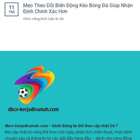
Nghiệm
dễ
Chí
Mẹo Theo Dõi Biến Động Kèo Bóng Đá Giúp Nhận
Phân
Chọn
11
tiếp
Chọn
Tích
Định Chính Xác Hơn
Kèo
cận
Th5
Casino
Trận
ở
Chức năng bình luận bị tắt
Trực
Đấu
Mẹo
Tuyến
Và
Theo
Uy
Theo
Dõi
Tín
Dõi
Biến
–
Tỷ
Động
Kinh
Lệ
Kèo
Nghiệm
Hiệu
Bóng
Giải
Quả
Đá
Trí
Giúp
An
Nhận
Toàn
Định
Cho
Chính
Người
Xác
Chơi
Hơn
dbcn-kerjadirumah.com – kênh thông tin thể thao cập nhật 24/7
Nơi cập nhật tin nóng thể thao mỗi ngày, phân tích chiến thuật, nhận định
chuyên sâu và thông tin từ các giải đấu hàng đầu – dành cho cộng đồng