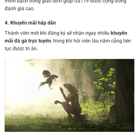
minh bạch trong giao dịch giúp Ga179 được cộng đồng
đánh giá cao.
4. Khuyến mãi hấp dẫn
Thành viên mới khi đăng ký sẽ nhận ngay nhiều
khuyến
mãi đá gà trực tuyến
, trong khi hội viên lâu năm cũng liên
tục được tri ân.