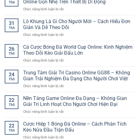
Online Gọn Nhẹ Trên Thiết Bị Di Động
Th6
ở
Chức năng bình luận bị tắt
Ứng
Dụng
Lô Khung Là Gì Cho Người Mới – Cách Hiểu Đơn
31
Cá
Giản Và Dễ Theo Dõi
Th5
Cược
ở
Chức năng bình luận bị tắt
Mobile
Lô
SP8BET
Khung
Cá Cược Bóng Đá World Cup Online: Kinh Nghiệm
–
26
Là
Giải
Theo Dõi Kèo Giải Đấu Lớn
Th5
Gì
Trí
ở
Chức năng bình luận bị tắt
Cho
Online
Cá
Người
Gọn
Cược
Trung Tâm Giải Trí Casino Online GG88 – Không
Mới
Nhẹ
24
Bóng
–
Gian Trải Nghiệm Đa Dạng Cho Người Chơi Việt
Trên
Th5
Đá
Cách
Thiết
ở
Chức năng bình luận bị tắt
World
Hiểu
Bị
Trung
Cup
Đơn
Di
Tâm
Nền Tảng Game Online Đa Dạng – Không Gian
Online:
Giản
22
Động
Giải
Kinh
Giải Trí Linh Hoạt Cho Người Chơi Hiện Đại
Và
Th5
Trí
Nghiệm
Dễ
ở
Chức năng bình luận bị tắt
Casino
Theo
Theo
Nền
Online
Dõi
Dõi
Tảng
Cược Hiệp 1 Bóng Đá Online – Cách Phân Tích
GG88
Kèo
22
Game
–
Kèo Nửa Đầu Trận Đấu
Giải
Th5
Online
Không
Đấu
ở
Chức năng bình luận bị tắt
Đa
Gian
Lớn