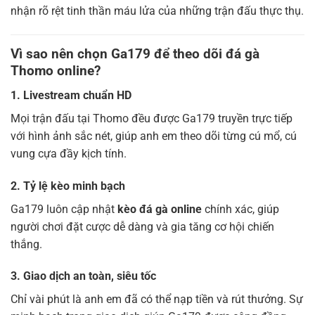
nhận rõ rệt tinh thần máu lửa của những trận đấu thực thụ.
Vì sao nên chọn Ga179 để theo dõi đá gà
Thomo online?
1. Livestream chuẩn HD
Mọi trận đấu tại Thomo đều được Ga179 truyền trực tiếp
với hình ảnh sắc nét, giúp anh em theo dõi từng cú mổ, cú
vung cựa đầy kịch tính.
2. Tỷ lệ kèo minh bạch
Ga179 luôn cập nhật
kèo đá gà online
chính xác, giúp
người chơi đặt cược dễ dàng và gia tăng cơ hội chiến
thắng.
3. Giao dịch an toàn, siêu tốc
Chỉ vài phút là anh em đã có thể nạp tiền và rút thưởng. Sự