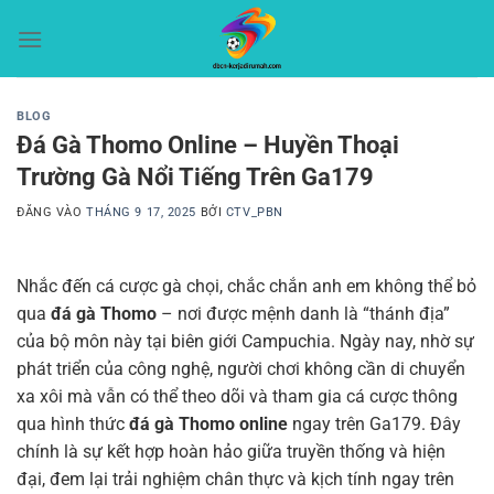
Bỏ
qua
nội
dung
BLOG
Đá Gà Thomo Online – Huyền Thoại
Trường Gà Nổi Tiếng Trên Ga179
ĐĂNG VÀO
THÁNG 9 17, 2025
BỞI
CTV_PBN
Nhắc đến cá cược gà chọi, chắc chắn anh em không thể bỏ
qua
đá gà Thomo
– nơi được mệnh danh là “thánh địa”
của bộ môn này tại biên giới Campuchia. Ngày nay, nhờ sự
phát triển của công nghệ, người chơi không cần di chuyển
xa xôi mà vẫn có thể theo dõi và tham gia cá cược thông
qua hình thức
đá gà Thomo online
ngay trên Ga179. Đây
chính là sự kết hợp hoàn hảo giữa truyền thống và hiện
đại, đem lại trải nghiệm chân thực và kịch tính ngay trên