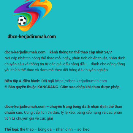
Nhận
Toàn
Định
Cho
Chính
Người
Xác
Chơi
Hơn
dbcn-kerjadirumah.com – kênh thông tin thể thao cập nhật 24/7
Nơi cập nhật tin nóng thể thao mỗi ngày, phân tích chiến thuật, nhận định
chuyên sâu và thông tin từ các giải đấu hàng đầu – dành cho cộng đồng
yêu thích thể thao và đam mê theo dõi bóng đá chuyên nghiệp.
Biên tập & điều hành:
Đội ngũ
https://dbcn-kerjadirumah.com
© Bản quyền thuộc KANGKANG. Cấm sao chép khi chưa được phép.
dbcn-kerjadirumah.com – chuyên trang bóng đá & nhận định thể thao
chuẩn xác.
Cung cấp lịch thi đấu, tỷ lệ kèo, bảng xếp hạng và các phân
tích từ chuyên gia về các giải
Thể loại:
thể thao – bóng đá – nhận định – soi kèo