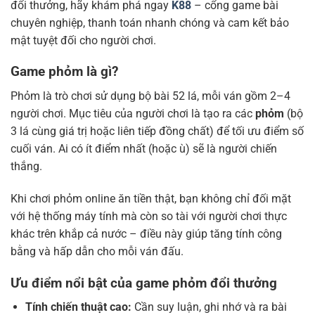
đổi thưởng, hãy khám phá ngay
K88
– cổng game bài
chuyên nghiệp, thanh toán nhanh chóng và cam kết bảo
mật tuyệt đối cho người chơi.
Game phỏm là gì?
Phỏm là trò chơi sử dụng bộ bài 52 lá, mỗi ván gồm 2–4
người chơi. Mục tiêu của người chơi là tạo ra các
phỏm
(bộ
3 lá cùng giá trị hoặc liên tiếp đồng chất) để tối ưu điểm số
cuối ván. Ai có ít điểm nhất (hoặc ù) sẽ là người chiến
thắng.
Khi chơi phỏm online ăn tiền thật, bạn không chỉ đối mặt
với hệ thống máy tính mà còn so tài với người chơi thực
khác trên khắp cả nước – điều này giúp tăng tính công
bằng và hấp dẫn cho mỗi ván đấu.
Ưu điểm nổi bật của game phỏm đổi thưởng
Tính chiến thuật cao:
Cần suy luận, ghi nhớ và ra bài