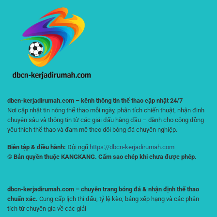
Đá
Trí
Giúp
An
Nhận
Toàn
Định
Cho
Chính
Người
Xác
Chơi
Hơn
dbcn-kerjadirumah.com – kênh thông tin thể thao cập nhật 24/7
Nơi cập nhật tin nóng thể thao mỗi ngày, phân tích chiến thuật, nhận định
chuyên sâu và thông tin từ các giải đấu hàng đầu – dành cho cộng đồng
yêu thích thể thao và đam mê theo dõi bóng đá chuyên nghiệp.
Biên tập & điều hành:
Đội ngũ
https://dbcn-kerjadirumah.com
© Bản quyền thuộc KANGKANG. Cấm sao chép khi chưa được phép.
dbcn-kerjadirumah.com – chuyên trang bóng đá & nhận định thể thao
chuẩn xác.
Cung cấp lịch thi đấu, tỷ lệ kèo, bảng xếp hạng và các phân
tích từ chuyên gia về các giải