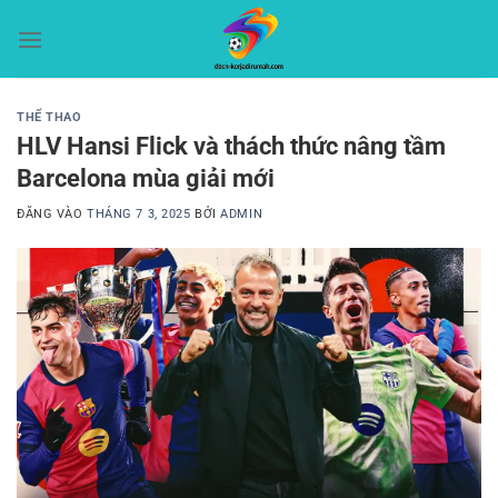
Bỏ
qua
nội
dung
THỂ THAO
HLV Hansi Flick và thách thức nâng tầm
Barcelona mùa giải mới
ĐĂNG VÀO
THÁNG 7 3, 2025
BỞI
ADMIN