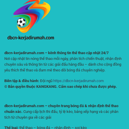
Nhận
Toàn
Định
Cho
Chính
Người
Xác
Chơi
Hơn
dbcn-kerjadirumah.com – kênh thông tin thể thao cập nhật 24/7
Nơi cập nhật tin nóng thể thao mỗi ngày, phân tích chiến thuật, nhận định
chuyên sâu và thông tin từ các giải đấu hàng đầu – dành cho cộng đồng
yêu thích thể thao và đam mê theo dõi bóng đá chuyên nghiệp.
Biên tập & điều hành:
Đội ngũ
https://dbcn-kerjadirumah.com
© Bản quyền thuộc KANGKANG. Cấm sao chép khi chưa được phép.
dbcn-kerjadirumah.com – chuyên trang bóng đá & nhận định thể thao
chuẩn xác.
Cung cấp lịch thi đấu, tỷ lệ kèo, bảng xếp hạng và các phân
tích từ chuyên gia về các giải
Thể loại:
thể thao – bóng đá – nhận định – soi kèo