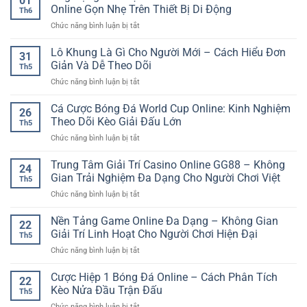
01
Online Gọn Nhẹ Trên Thiết Bị Di Động
Th6
ở
Chức năng bình luận bị tắt
Ứng
Dụng
Lô Khung Là Gì Cho Người Mới – Cách Hiểu Đơn
31
Cá
Giản Và Dễ Theo Dõi
Th5
Cược
ở
Chức năng bình luận bị tắt
Mobile
Lô
SP8BET
Khung
Cá Cược Bóng Đá World Cup Online: Kinh Nghiệm
–
26
Là
Giải
Theo Dõi Kèo Giải Đấu Lớn
Th5
Gì
Trí
ở
Chức năng bình luận bị tắt
Cho
Online
Cá
Người
Gọn
Cược
Trung Tâm Giải Trí Casino Online GG88 – Không
Mới
Nhẹ
24
Bóng
–
Gian Trải Nghiệm Đa Dạng Cho Người Chơi Việt
Trên
Th5
Đá
Cách
Thiết
ở
Chức năng bình luận bị tắt
World
Hiểu
Bị
Trung
Cup
Đơn
Di
Tâm
Nền Tảng Game Online Đa Dạng – Không Gian
Online:
Giản
22
Động
Giải
Kinh
Giải Trí Linh Hoạt Cho Người Chơi Hiện Đại
Và
Th5
Trí
Nghiệm
Dễ
ở
Chức năng bình luận bị tắt
Casino
Theo
Theo
Nền
Online
Dõi
Dõi
Tảng
Cược Hiệp 1 Bóng Đá Online – Cách Phân Tích
GG88
Kèo
22
Game
–
Kèo Nửa Đầu Trận Đấu
Giải
Th5
Online
Không
Đấu
ở
Chức năng bình luận bị tắt