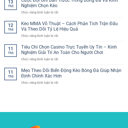
Cược Đội Ghi Bàn Trước Trong Bóng Đá Và Kinh
đầu
13
Bài
dành
Giúp
Nghiệm Chọn Kèo
dễ
Th5
cho
Tối
dàng
ở
Chức năng bình luận bị tắt
người
Ưu
và
Cược
chơi
Quyết
an
Đội
Kèo MMA Võ Thuật – Cách Phân Tích Trận Đấu
Việt
Định
12
toàn
Ghi
–
Và Theo Dõi Tỷ Lệ Hiệu Quả
Th5
Bàn
Không
ở
Chức năng bình luận bị tắt
Trước
gian
Kèo
Trong
giải
MMA
Tiêu Chí Chọn Casino Trực Tuyến Uy Tín – Kinh
Bóng
trí
11
Võ
Đá
Nghiệm Giải Trí An Toàn Cho Người Chơi
hiện
Th5
Thuật
Và
đại
ở
Chức năng bình luận bị tắt
–
Kinh
và
Tiêu
Cách
Nghiệm
dễ
Chí
Mẹo Theo Dõi Biến Động Kèo Bóng Đá Giúp Nhận
Phân
Chọn
11
tiếp
Chọn
Tích
Định Chính Xác Hơn
Kèo
cận
Th5
Casino
Trận
ở
Chức năng bình luận bị tắt
Trực
Đấu
Mẹo
Tuyến
Và
Theo
Uy
Theo
Dõi
Tín
Dõi
Biến
–
Tỷ
Động
Kinh
Lệ
Kèo
Nghiệm
Hiệu
Bóng
Giải
Quả
Đá
Trí
Giúp
An