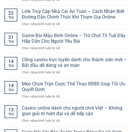
Đa
Gian
Lớn
Cược
Dạng
Trải
Hiệp
Link Truy Cập Nhà Cái An Toàn – Cách Nhận Biết
–
Nghiệm
22
1
Không
Đường Dẫn Chính Thức Khi Tham Gia Online
Đa
Th5
Bóng
Gian
Dạng
ở
Chức năng bình luận bị tắt
Đá
Giải
Cho
Link
Online
Trí
Người
Truy
Game Bài Mậu Binh Online – Trò Chơi Trí Tuệ Đầy
–
Linh
21
Chơi
Cập
Cách
Hấp Dẫn Cho Người Yêu Bài
Hoạt
Việt
Th5
Nhà
Phân
Cho
ở
Chức năng bình luận bị tắt
Cái
Tích
Người
Game
An
Kèo
Chơi
Bài
Cổng casino trực tuyến dành cho thành viên mới –
Toàn
Nửa
14
Hiện
Mậu
–
Bắt đầu dễ dàng và an toàn
Đầu
Đại
Th5
Binh
Cách
Trận
ở
Chức năng bình luận bị tắt
Online
Nhận
Đấu
Cổng
–
Biết
casino
Mẹo Chọn Trận Cược Thể Thao RR88 Giúp Tối Ưu
Trò
Đường
14
trực
Chơi
Quyết Định
Dẫn
Th5
tuyến
Trí
Chính
ở
Chức năng bình luận bị tắt
dành
Tuệ
Thức
Mẹo
cho
Đầy
Khi
Chọn
Casino online dành cho người chơi Việt – Không
thành
Hấp
13
Tham
Trận
viên
gian giải trí hiện đại và dễ tiếp cận
Dẫn
Gia
Th5
Cược
mới
Cho
Online
ở
Chức năng bình luận bị tắt
Thể
–
Người
Casino
Thao
Bắt
Yêu
online
RR88