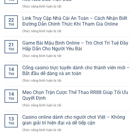
Online
Không
Đấu
ở
Chức năng bình luận bị tắt
Đa
Gian
Lớn
Cược
Dạng
Trải
Hiệp
Link Truy Cập Nhà Cái An Toàn – Cách Nhận Biết
–
Nghiệm
22
1
Không
Đường Dẫn Chính Thức Khi Tham Gia Online
Đa
Th5
Bóng
Gian
Dạng
ở
Chức năng bình luận bị tắt
Đá
Giải
Cho
Link
Online
Trí
Người
Truy
Game Bài Mậu Binh Online – Trò Chơi Trí Tuệ Đầy
–
Linh
21
Chơi
Cập
Cách
Hấp Dẫn Cho Người Yêu Bài
Hoạt
Việt
Th5
Nhà
Phân
Cho
ở
Chức năng bình luận bị tắt
Cái
Tích
Người
Game
An
Kèo
Chơi
Bài
Cổng casino trực tuyến dành cho thành viên mới –
Toàn
Nửa
14
Hiện
Mậu
–
Bắt đầu dễ dàng và an toàn
Đầu
Đại
Th5
Binh
Cách
Trận
ở
Chức năng bình luận bị tắt
Online
Nhận
Đấu
Cổng
–
Biết
casino
Mẹo Chọn Trận Cược Thể Thao RR88 Giúp Tối Ưu
Trò
Đường
14
trực
Chơi
Quyết Định
Dẫn
Th5
tuyến
Trí
Chính
ở
Chức năng bình luận bị tắt
dành
Tuệ
Thức
Mẹo
cho
Đầy
Khi
Chọn
Casino online dành cho người chơi Việt – Không
thành
Hấp
13
Tham
Trận
viên
gian giải trí hiện đại và dễ tiếp cận
Dẫn
Gia
Th5
Cược
mới
Cho
Online
ở
Chức năng bình luận bị tắt
Thể
–
Người
Casino