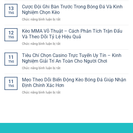
Thao
Bắt
Yêu
online
Cược Đội Ghi Bàn Trước Trong Bóng Đá Và Kinh
RR88
đầu
13
Bài
dành
Giúp
Nghiệm Chọn Kèo
dễ
Th5
cho
Tối
dàng
ở
Chức năng bình luận bị tắt
người
Ưu
và
Cược
chơi
Quyết
an
Đội
Kèo MMA Võ Thuật – Cách Phân Tích Trận Đấu
Việt
Định
12
toàn
Ghi
–
Và Theo Dõi Tỷ Lệ Hiệu Quả
Th5
Bàn
Không
ở
Chức năng bình luận bị tắt
Trước
gian
Kèo
Trong
giải
MMA
Tiêu Chí Chọn Casino Trực Tuyến Uy Tín – Kinh
Bóng
trí
11
Võ
Đá
Nghiệm Giải Trí An Toàn Cho Người Chơi
hiện
Th5
Thuật
Và
đại
ở
Chức năng bình luận bị tắt
–
Kinh
và
Tiêu
Cách
Nghiệm
dễ
Chí
Mẹo Theo Dõi Biến Động Kèo Bóng Đá Giúp Nhận
Phân
Chọn
11
tiếp
Chọn
Tích
Định Chính Xác Hơn
Kèo
cận
Th5
Casino
Trận
ở
Chức năng bình luận bị tắt
Trực
Đấu
Mẹo
Tuyến
Và
Theo
Uy
Theo
Dõi
Tín
Dõi
Biến
–
Tỷ
Động
Kinh
Lệ
Kèo
Nghiệm
Hiệu
Bóng
Giải
Quả
Đá