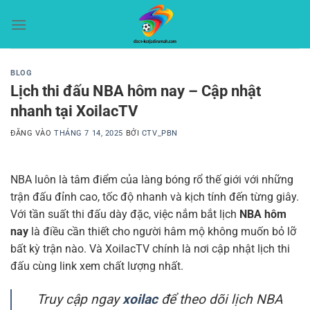
Bỏ
qua
nội
dung
BLOG
Lịch thi đấu NBA hôm nay – Cập nhật
nhanh tại XoilacTV
ĐĂNG VÀO
THÁNG 7 14, 2025
BỞI
CTV_PBN
NBA luôn là tâm điểm của làng bóng rổ thế giới với những
trận đấu đỉnh cao, tốc độ nhanh và kịch tính đến từng giây.
Với tần suất thi đấu dày đặc, việc nắm bắt lịch
NBA hôm
nay
là điều cần thiết cho người hâm mộ không muốn bỏ lỡ
bất kỳ trận nào. Và XoilacTV chính là nơi cập nhật lịch thi
đấu cùng link xem chất lượng nhất.
Truy cập ngay
xoilac
để theo dõi lịch NBA