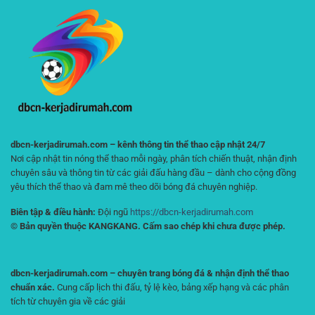
Trí
Giúp
An
Nhận
Toàn
Định
Cho
Chính
Người
Xác
Chơi
Hơn
dbcn-kerjadirumah.com – kênh thông tin thể thao cập nhật 24/7
Nơi cập nhật tin nóng thể thao mỗi ngày, phân tích chiến thuật, nhận định
chuyên sâu và thông tin từ các giải đấu hàng đầu – dành cho cộng đồng
yêu thích thể thao và đam mê theo dõi bóng đá chuyên nghiệp.
Biên tập & điều hành:
Đội ngũ
https://dbcn-kerjadirumah.com
© Bản quyền thuộc KANGKANG. Cấm sao chép khi chưa được phép.
dbcn-kerjadirumah.com – chuyên trang bóng đá & nhận định thể thao
chuẩn xác.
Cung cấp lịch thi đấu, tỷ lệ kèo, bảng xếp hạng và các phân
tích từ chuyên gia về các giải