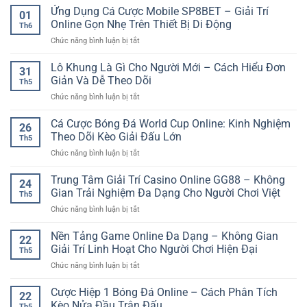
Ứng Dụng Cá Cược Mobile SP8BET – Giải Trí
01
Online Gọn Nhẹ Trên Thiết Bị Di Động
Th6
ở
Chức năng bình luận bị tắt
Ứng
Dụng
Lô Khung Là Gì Cho Người Mới – Cách Hiểu Đơn
31
Cá
Giản Và Dễ Theo Dõi
Th5
Cược
ở
Chức năng bình luận bị tắt
Mobile
Lô
SP8BET
Khung
Cá Cược Bóng Đá World Cup Online: Kinh Nghiệm
–
26
Là
Giải
Theo Dõi Kèo Giải Đấu Lớn
Th5
Gì
Trí
ở
Chức năng bình luận bị tắt
Cho
Online
Cá
Người
Gọn
Cược
Trung Tâm Giải Trí Casino Online GG88 – Không
Mới
Nhẹ
24
Bóng
–
Gian Trải Nghiệm Đa Dạng Cho Người Chơi Việt
Trên
Th5
Đá
Cách
Thiết
ở
Chức năng bình luận bị tắt
World
Hiểu
Bị
Trung
Cup
Đơn
Di
Tâm
Nền Tảng Game Online Đa Dạng – Không Gian
Online:
Giản
22
Động
Giải
Kinh
Giải Trí Linh Hoạt Cho Người Chơi Hiện Đại
Và
Th5
Trí
Nghiệm
Dễ
ở
Chức năng bình luận bị tắt
Casino
Theo
Theo
Nền
Online
Dõi
Dõi
Tảng
Cược Hiệp 1 Bóng Đá Online – Cách Phân Tích
GG88
Kèo
22
Game
–
Kèo Nửa Đầu Trận Đấu
Giải
Th5