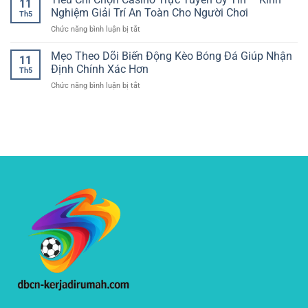
11
Võ
Đá
Nghiệm Giải Trí An Toàn Cho Người Chơi
hiện
Th5
Thuật
Và
đại
ở
Chức năng bình luận bị tắt
–
Kinh
và
Tiêu
Cách
Nghiệm
dễ
Chí
Mẹo Theo Dõi Biến Động Kèo Bóng Đá Giúp Nhận
Phân
Chọn
11
tiếp
Chọn
Tích
Định Chính Xác Hơn
Kèo
cận
Th5
Casino
Trận
ở
Chức năng bình luận bị tắt
Trực
Đấu
Mẹo
Tuyến
Và
Theo
Uy
Theo
Dõi
Tín
Dõi
Biến
–
Tỷ
Động
Kinh
Lệ
Kèo
Nghiệm
Hiệu
Bóng
Giải
Quả
Đá
Trí
Giúp
An
Nhận
Toàn
Định
Cho
Chính
Người
Xác
Chơi
Hơn