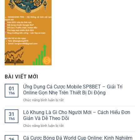
BÀI VIẾT MỚI
Ứng Dụng Cá Cược Mobile SP8BET – Giải Trí
01
Online Gọn Nhẹ Trên Thiết Bị Di Động
Th6
ở
Chức năng bình luận bị tắt
Ứng
Dụng
Lô Khung Là Gì Cho Người Mới – Cách Hiểu Đơn
31
Cá
Giản Và Dễ Theo Dõi
Th5
Cược
ở
Chức năng bình luận bị tắt
Mobile
Lô
SP8BET
Khung
Cá Cược Bóng Đá World Cup Online: Kinh Nghiệm
–
26