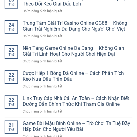
Là
Giải
Theo Dõi Kèo Giải Đấu Lớn
Th5
Gì
Trí
ở
Chức năng bình luận bị tắt
Cho
Online
Cá
Người
Gọn
Cược
Trung Tâm Giải Trí Casino Online GG88 – Không
Mới
Nhẹ
24
Bóng
–
Gian Trải Nghiệm Đa Dạng Cho Người Chơi Việt
Trên
Th5
Đá
Cách
Thiết
ở
Chức năng bình luận bị tắt
World
Hiểu
Bị
Trung
Cup
Đơn
Di
Tâm
Nền Tảng Game Online Đa Dạng – Không Gian
Online:
Giản
22
Động
Giải
Kinh
Giải Trí Linh Hoạt Cho Người Chơi Hiện Đại
Và
Th5
Trí
Nghiệm
Dễ
ở
Chức năng bình luận bị tắt
Casino
Theo
Theo
Nền
Online
Dõi
Dõi
Tảng
Cược Hiệp 1 Bóng Đá Online – Cách Phân Tích
GG88
Kèo
22
Game
–
Kèo Nửa Đầu Trận Đấu
Giải
Th5
Online
Không
Đấu
ở
Chức năng bình luận bị tắt
Đa
Gian
Lớn
Cược
Dạng
Trải
Hiệp
Link Truy Cập Nhà Cái An Toàn – Cách Nhận Biết
–
Nghiệm
22
1
Không
Đường Dẫn Chính Thức Khi Tham Gia Online
Đa
Th5
Bóng
Gian
Dạng
ở
Chức năng bình luận bị tắt
Đá
Giải
Cho
Link
Online
Trí
Người
Truy
Game Bài Mậu Binh Online – Trò Chơi Trí Tuệ Đầy
–
Linh
21
Chơi
Cập
Cách
Hấp Dẫn Cho Người Yêu Bài
Hoạt
Việt
Th5
Nhà
Phân
Cho
ở
Chức năng bình luận bị tắt