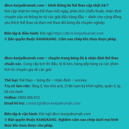
dbcn-kerjadirumah.com – kênh thông tin thể thao cập nhật 24/7
Nơi cập nhật tin nóng thể thao mỗi ngày, phân tích chiến thuật, nhận định
chuyên sâu và thông tin từ các giải đấu hàng đầu – dành cho cộng đồng
yêu thích thể thao và đam mê theo dõi bóng đá chuyên nghiệp.
Biên tập & điều hành:
Đội ngũ
https://dbcn-kerjadirumah.com
© Bản quyền thuộc KANGKANG. Cấm sao chép khi chưa được phép.
dbcn-kerjadirumah.com – chuyên trang bóng đá & nhận định thể thao
chuẩn xác.
Cung cấp lịch thi đấu, tỷ lệ kèo, bảng xếp hạng và các phân
tích từ chuyên gia về các giải
Thể loại:
thể thao – bóng đá – nhận định – soi kèo
Trụ sở làm việc:
tầng 5, tòa nhà acb, 218b nam kỳ khởi nghĩa, quận 3, tp.
hồ chí minh
Hotline:
0903.456.812
Email hỗ trợ:
contact@dbcn-kerjadirumah.com
Biên tập & vận hành:
Đội ngũ dbcn-kerjadirumah.com
© Bản quyền thuộc KANGKANG. Nghiêm cấm sao chép dưới mọi hình
thức khi chưa được cho phép.