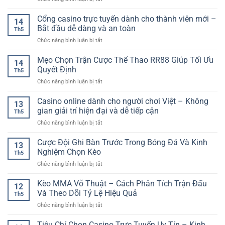
Cái
Tích
Người
Game
An
Kèo
Chơi
Bài
Cổng casino trực tuyến dành cho thành viên mới –
Toàn
Nửa
14
Hiện
Mậu
–
Bắt đầu dễ dàng và an toàn
Đầu
Đại
Th5
Binh
Cách
Trận
ở
Chức năng bình luận bị tắt
Online
Nhận
Đấu
Cổng
–
Biết
casino
Mẹo Chọn Trận Cược Thể Thao RR88 Giúp Tối Ưu
Trò
Đường
14
trực
Chơi
Quyết Định
Dẫn
Th5
tuyến
Trí
Chính
ở
Chức năng bình luận bị tắt
dành
Tuệ
Thức
Mẹo
cho
Đầy
Khi
Chọn
Casino online dành cho người chơi Việt – Không
thành
Hấp
13
Tham
Trận
viên
gian giải trí hiện đại và dễ tiếp cận
Dẫn
Gia
Th5
Cược
mới
Cho
Online
ở
Chức năng bình luận bị tắt
Thể
–
Người
Casino
Thao
Bắt
Yêu
online
Cược Đội Ghi Bàn Trước Trong Bóng Đá Và Kinh
RR88
đầu
13
Bài
dành
Giúp
Nghiệm Chọn Kèo
dễ
Th5
cho
Tối
dàng
ở
Chức năng bình luận bị tắt
người
Ưu
và
Cược
chơi
Quyết
an
Đội
Kèo MMA Võ Thuật – Cách Phân Tích Trận Đấu
Việt
Định
12
toàn
Ghi
–
Và Theo Dõi Tỷ Lệ Hiệu Quả
Th5
Bàn
Không
ở
Chức năng bình luận bị tắt
Trước
gian
Kèo
Trong
giải
MMA
Tiêu Chí Chọn Casino Trực Tuyến Uy Tín – Kinh
Bóng
trí