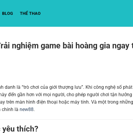
BLOG
THỂ THAO
Trải nghiệm game bài hoàng gia ngay 
 danh là “trò chơi của giới thượng lưu”. Khi công nghệ số phát 
ày đến gần hơn với mọi người, cho phép người chơi tận hưởng
ay trên màn hình điện thoại hoặc máy tính. Và một trong nhữn
 chính là
new88
.
 yêu thích?