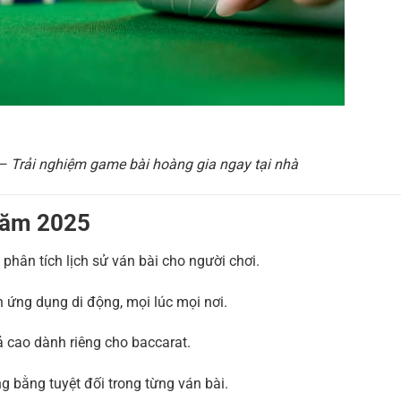
 – Trải nghiệm game bài hoàng gia ngay tại nhà
năm 2025
phân tích lịch sử ván bài cho người chơi.
 ứng dụng di động, mọi lúc mọi nơi.
 cao dành riêng cho baccarat.
 bằng tuyệt đối trong từng ván bài.