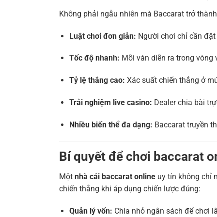
Không phải ngẫu nhiên mà Baccarat trở thành 
Luật chơi đơn giản:
Người chơi chỉ cần đặt 
Tốc độ nhanh:
Mỗi ván diễn ra trong vòng và
Tỷ lệ thắng cao:
Xác suất chiến thắng ở mứ
Trải nghiệm live casino:
Dealer chia bài trự
Nhiều biến thể đa dạng:
Baccarat truyền t
Bí quyết để chơi baccarat o
Một
nhà cái baccarat online
uy tín không chỉ 
chiến thắng khi áp dụng chiến lược đúng:
Quản lý vốn:
Chia nhỏ ngân sách để chơi lâ