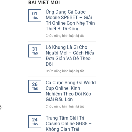
BÀI VIẾT MỚI
Ứng Dụng Cá Cược
01
Mobile SP8BET – Giải
Th6
Trí Online Gọn Nhẹ Trên
Thiết Bị Di Động
ở
Chức năng bình luận bị tắt
Ứng
Dụng
Lô Khung Là Gì Cho
31
Cá
Người Mới – Cách Hiểu
Th5
Cược
Đơn Giản Và Dễ Theo
Mobile
Dõi
SP8BET
–
ở
Chức năng bình luận bị tắt
Giải
Lô
Trí
Khung
Cá Cược Bóng Đá World
26
Online
Là
Cup Online: Kinh
Th5
Gọn
Gì
Nghiệm Theo Dõi Kèo
Nhẹ
Cho
Giải Đấu Lớn
Trên
Người
Thiết
Mới
ở
Chức năng bình luận bị tắt
ội
Bị
–
Cá
Di
Cách
Cược
Trung Tâm Giải Trí
24
Động
Hiểu
Bóng
Casino Online GG88 –
Th5
Đơn
Đá
Không Gian Trải
Giản
World