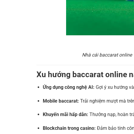
Nhà cái baccarat online
Xu hướng baccarat online 
Ứng dụng công nghệ AI:
Gợi ý xu hướng và 
Mobile baccarat:
Trải nghiệm mượt mà trên
Khuyến mãi hấp dẫn:
Thưởng nạp, hoàn trả
Blockchain trong casino:
Đảm bảo tính công