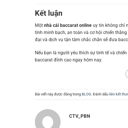
Kết luận
Một
nhà cái baccarat online
uy tín không chỉ
tính minh bạch, an toàn và cơ hội chiến thắn
đại và dịch vụ tận tâm chắc chắn sẽ đưa bacc
Nếu bạn là người yêu thích sự tinh tế và chiế
baccarat đỉnh cao ngay hôm nay.
Bài viết này được đăng trong
BLOG
. Đánh dấu
liên kết thư
CTV_PBN