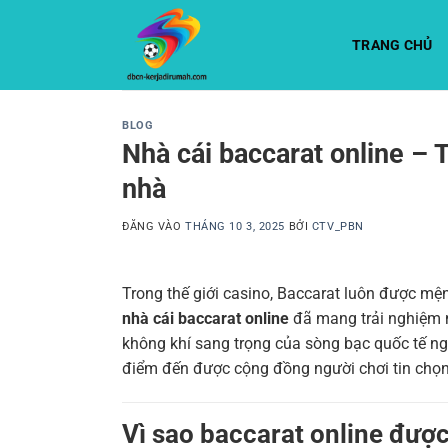
Bỏ
qua
TRANG CHỦ
nội
dung
BLOG
Nhà cái baccarat online – 
nhà
ĐĂNG VÀO
THÁNG 10 3, 2025
BỞI
CTV_PBN
Trong thế giới casino, Baccarat luôn được mệnh
nhà cái baccarat online
đã mang trải nghiệm n
không khí sang trọng của sòng bạc quốc tế ng
điểm đến được cộng đồng người chơi tin chọn
Vì sao baccarat online được