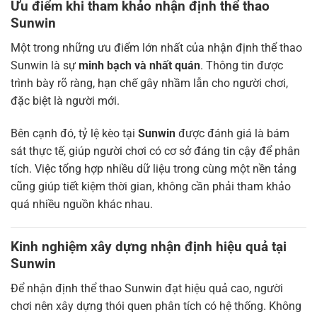
Ưu điểm khi tham khảo nhận định thể thao
Sunwin
Một trong những ưu điểm lớn nhất của nhận định thể thao
Sunwin là sự
minh bạch và nhất quán
. Thông tin được
trình bày rõ ràng, hạn chế gây nhầm lẫn cho người chơi,
đặc biệt là người mới.
Bên cạnh đó, tỷ lệ kèo tại
Sunwin
được đánh giá là bám
sát thực tế, giúp người chơi có cơ sở đáng tin cậy để phân
tích. Việc tổng hợp nhiều dữ liệu trong cùng một nền tảng
cũng giúp tiết kiệm thời gian, không cần phải tham khảo
quá nhiều nguồn khác nhau.
Kinh nghiệm xây dựng nhận định hiệu quả tại
Sunwin
Để nhận định thể thao Sunwin đạt hiệu quả cao, người
chơi nên xây dựng thói quen phân tích có hệ thống. Không