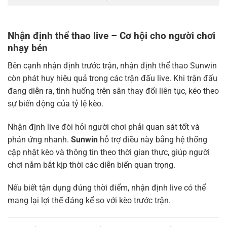
Nhận định thể thao live – Cơ hội cho người chơi
nhạy bén
Bên cạnh nhận định trước trận, nhận định thể thao Sunwin
còn phát huy hiệu quả trong các trận đấu live. Khi trận đấu
đang diễn ra, tình huống trên sân thay đổi liên tục, kéo theo
sự biến động của tỷ lệ kèo.
Nhận định live đòi hỏi người chơi phải quan sát tốt và
phản ứng nhanh.
Sunwin
hỗ trợ điều này bằng hệ thống
cập nhật kèo và thông tin theo thời gian thực, giúp người
chơi nắm bắt kịp thời các diễn biến quan trọng.
Nếu biết tận dụng đúng thời điểm, nhận định live có thể
mang lại lợi thế đáng kể so với kèo trước trận.