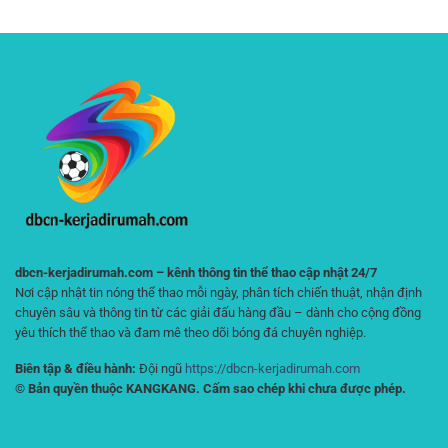
–
Tỷ
Động
Kinh
Lệ
Kèo
Nghiệm
Hiệu
Bóng
Giải
Quả
Đá
Trí
Giúp
An
Nhận
Toàn
Định
Cho
Chính
Người
Xác
Chơi
Hơn
dbcn-kerjadirumah.com – kênh thông tin thể thao cập nhật 24/7
Nơi cập nhật tin nóng thể thao mỗi ngày, phân tích chiến thuật, nhận định
chuyên sâu và thông tin từ các giải đấu hàng đầu – dành cho cộng đồng
yêu thích thể thao và đam mê theo dõi bóng đá chuyên nghiệp.
Biên tập & điều hành:
Đội ngũ
https://dbcn-kerjadirumah.com
© Bản quyền thuộc KANGKANG. Cấm sao chép khi chưa được phép.