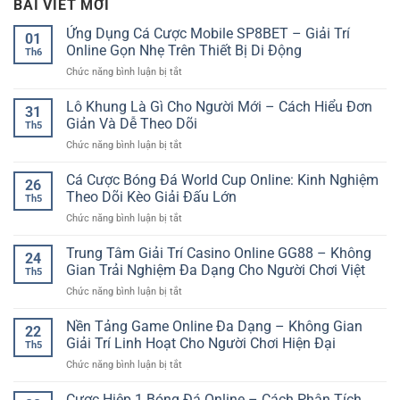
BÀI VIẾT MỚI
Ứng Dụng Cá Cược Mobile SP8BET – Giải Trí
01
Online Gọn Nhẹ Trên Thiết Bị Di Động
Th6
ở
Chức năng bình luận bị tắt
Ứng
Dụng
Lô Khung Là Gì Cho Người Mới – Cách Hiểu Đơn
31
Cá
Giản Và Dễ Theo Dõi
Th5
Cược
ở
Chức năng bình luận bị tắt
Mobile
Lô
SP8BET
Khung
Cá Cược Bóng Đá World Cup Online: Kinh Nghiệm
–
26
Là
Giải
Theo Dõi Kèo Giải Đấu Lớn
Th5
Gì
Trí
ở
Chức năng bình luận bị tắt
Cho
Online
Cá
Người
Gọn
Cược
Trung Tâm Giải Trí Casino Online GG88 – Không
Mới
Nhẹ
24
Bóng
–
Gian Trải Nghiệm Đa Dạng Cho Người Chơi Việt
Trên
Th5
Đá
Cách
Thiết
ở
Chức năng bình luận bị tắt
World
Hiểu
Bị
Trung
Cup
Đơn
Di
Tâm
Nền Tảng Game Online Đa Dạng – Không Gian
Online:
Giản
22
Động
Giải
Kinh
Giải Trí Linh Hoạt Cho Người Chơi Hiện Đại
Và
Th5
Trí
Nghiệm
Dễ
ở
Chức năng bình luận bị tắt
Casino
Theo
Theo
Nền
Online
Dõi
Dõi
Tảng
Cược Hiệp 1 Bóng Đá Online – Cách Phân Tích
GG88
Kèo