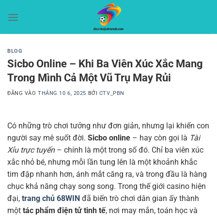
Bỏ
qua
nội
dung
BLOG
Sicbo Online – Khi Ba Viên Xúc Xắc Mang
Trong Mình Cả Một Vũ Trụ May Rủi
ĐĂNG VÀO
THÁNG 10 6, 2025
BỞI
CTV_PBN
Có những trò chơi tưởng như đơn giản, nhưng lại khiến con
người say mê suốt đời.
Sicbo online
– hay còn gọi là
Tài
Xỉu trực tuyến
– chính là một trong số đó. Chỉ ba viên xúc
xắc nhỏ bé, nhưng mỗi lần tung lên là một khoảnh khắc
tim đập nhanh hơn, ánh mắt căng ra, và trong đầu là hàng
chục khả năng chạy song song. Trong thế giới casino hiện
đại,
trang chủ 68WIN
đã biến trò chơi dân gian ấy thành
một
tác phẩm điện tử tinh tế
, nơi may mắn, toán học và