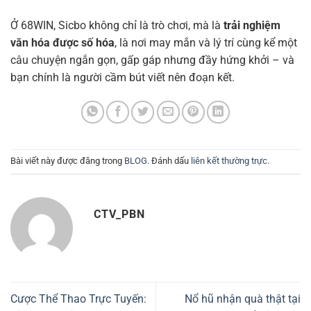
Ở 68WIN, Sicbo không chỉ là trò chơi, mà là
trải nghiệm
văn hóa được số hóa
, là nơi may mắn và lý trí cùng kể một
câu chuyện ngắn gọn, gấp gáp nhưng đầy hứng khởi – và
bạn chính là người cầm bút viết nên đoạn kết.
Bài viết này được đăng trong
BLOG
. Đánh dấu
liên kết thường trực
.
CTV_PBN
Cược Thể Thao Trực Tuyến:
Nổ hũ nhận quà thật tại