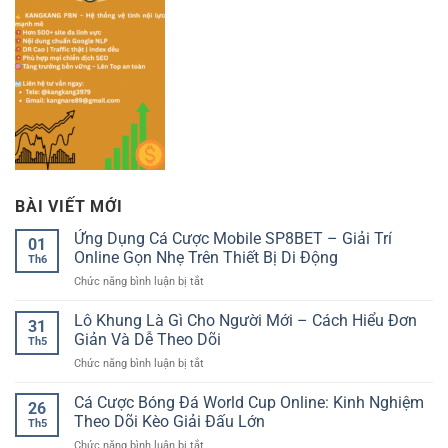
BÀI VIẾT MỚI
Ứng Dụng Cá Cược Mobile SP8BET – Giải Trí
01
Online Gọn Nhẹ Trên Thiết Bị Di Động
Th6
ở
Chức năng bình luận bị tắt
Ứng
Dụng
Lô Khung Là Gì Cho Người Mới – Cách Hiểu Đơn
31
Cá
Giản Và Dễ Theo Dõi
Th5
Cược
ở
Chức năng bình luận bị tắt
Mobile
Lô
SP8BET
Khung
Cá Cược Bóng Đá World Cup Online: Kinh Nghiệm
–
26
Là
Giải
Theo Dõi Kèo Giải Đấu Lớn
Th5
Gì
Trí
ở
Chức năng bình luận bị tắt
Cho