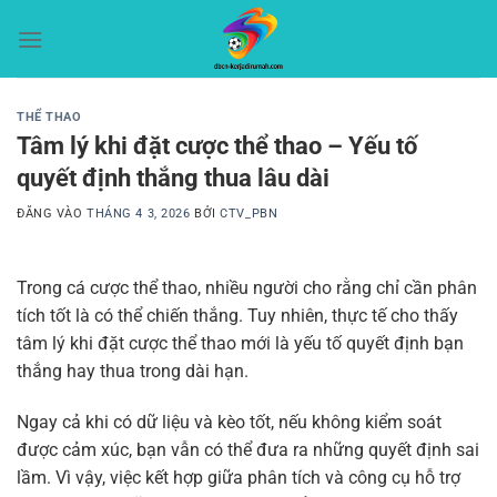
Bỏ
qua
nội
dung
THỂ THAO
Tâm lý khi đặt cược thể thao – Yếu tố
quyết định thắng thua lâu dài
ĐĂNG VÀO
THÁNG 4 3, 2026
BỞI
CTV_PBN
Trong cá cược thể thao, nhiều người cho rằng chỉ cần phân
tích tốt là có thể chiến thắng. Tuy nhiên, thực tế cho thấy
tâm lý khi đặt cược thể thao mới là yếu tố quyết định bạn
thắng hay thua trong dài hạn.
Ngay cả khi có dữ liệu và kèo tốt, nếu không kiểm soát
được cảm xúc, bạn vẫn có thể đưa ra những quyết định sai
lầm. Vì vậy, việc kết hợp giữa phân tích và công cụ hỗ trợ