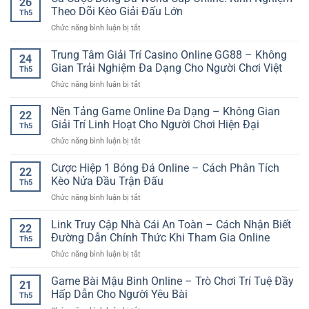
26
Là
Giải
Theo Dõi Kèo Giải Đấu Lớn
Th5
Gì
Trí
ở
Chức năng bình luận bị tắt
Cho
Online
Cá
Người
Gọn
Cược
Trung Tâm Giải Trí Casino Online GG88 – Không
Mới
Nhẹ
24
Bóng
–
Gian Trải Nghiệm Đa Dạng Cho Người Chơi Việt
Trên
Th5
Đá
Cách
Thiết
ở
Chức năng bình luận bị tắt
World
Hiểu
Bị
Trung
Cup
Đơn
Di
Tâm
Nền Tảng Game Online Đa Dạng – Không Gian
Online:
Giản
22
Động
Giải
Kinh
Giải Trí Linh Hoạt Cho Người Chơi Hiện Đại
Và
Th5
Trí
Nghiệm
Dễ
ở
Chức năng bình luận bị tắt
Casino
Theo
Theo
Nền
Online
Dõi
Dõi
Tảng
Cược Hiệp 1 Bóng Đá Online – Cách Phân Tích
GG88
Kèo
22
Game
–
Kèo Nửa Đầu Trận Đấu
Giải
Th5
Online
Không
Đấu
ở
Chức năng bình luận bị tắt
Đa
Gian
Lớn
Cược
Dạng
Trải
Hiệp
Link Truy Cập Nhà Cái An Toàn – Cách Nhận Biết
–
Nghiệm
22
1
Không
Đường Dẫn Chính Thức Khi Tham Gia Online
Đa
Th5
Bóng
Gian
Dạng
ở
Chức năng bình luận bị tắt
Đá
Giải
Cho
Link
Online
Trí
Người
Truy
Game Bài Mậu Binh Online – Trò Chơi Trí Tuệ Đầy
–
Linh
21
Chơi
Cập
Cách
Hấp Dẫn Cho Người Yêu Bài
Hoạt
Việt
Th5
Nhà
Phân
Cho