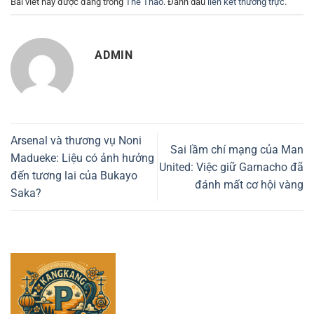
Bài viết này được đăng trong
Thể Thao
. Đánh dấu
liên kết thường trực
.
ADMIN
Arsenal và thương vụ Noni
Sai lầm chí mạng của Man
Madueke: Liệu có ảnh hưởng
United: Việc giữ Garnacho đã
đến tương lai của Bukayo
đánh mất cơ hội vàng
Saka?