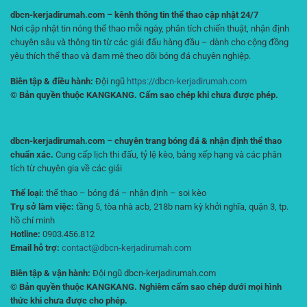
dbcn-kerjadirumah.com – kênh thông tin thể thao cập nhật 24/7
Nơi cập nhật tin nóng thể thao mỗi ngày, phân tích chiến thuật, nhận định
chuyên sâu và thông tin từ các giải đấu hàng đầu – dành cho cộng đồng
yêu thích thể thao và đam mê theo dõi bóng đá chuyên nghiệp.
Biên tập & điều hành:
Đội ngũ
https://dbcn-kerjadirumah.com
© Bản quyền thuộc KANGKANG. Cấm sao chép khi chưa được phép.
dbcn-kerjadirumah.com – chuyên trang bóng đá & nhận định thể thao
chuẩn xác.
Cung cấp lịch thi đấu, tỷ lệ kèo, bảng xếp hạng và các phân
tích từ chuyên gia về các giải
Thể loại:
thể thao – bóng đá – nhận định – soi kèo
Trụ sở làm việc:
tầng 5, tòa nhà acb, 218b nam kỳ khởi nghĩa, quận 3, tp.
hồ chí minh
Hotline:
0903.456.812
Email hỗ trợ:
contact@dbcn-kerjadirumah.com
Biên tập & vận hành:
Đội ngũ dbcn-kerjadirumah.com
© Bản quyền thuộc KANGKANG. Nghiêm cấm sao chép dưới mọi hình
thức khi chưa được cho phép.