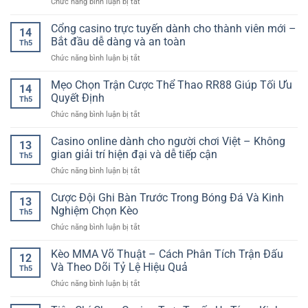
ở
Chức năng bình luận bị tắt
Cái
Tích
Người
Game
An
Kèo
Chơi
Bài
Cổng casino trực tuyến dành cho thành viên mới –
Toàn
Nửa
14
Hiện
Mậu
–
Bắt đầu dễ dàng và an toàn
Đầu
Đại
Th5
Binh
Cách
Trận
ở
Chức năng bình luận bị tắt
Online
Nhận
Đấu
Cổng
–
Biết
casino
Mẹo Chọn Trận Cược Thể Thao RR88 Giúp Tối Ưu
Trò
Đường
14
trực
Chơi
Quyết Định
Dẫn
Th5
tuyến
Trí
Chính
ở
Chức năng bình luận bị tắt
dành
Tuệ
Thức
Mẹo
cho
Đầy
Khi
Chọn
Casino online dành cho người chơi Việt – Không
thành
Hấp
13
Tham
Trận
viên
gian giải trí hiện đại và dễ tiếp cận
Dẫn
Gia
Th5
Cược
mới
Cho
Online
ở
Chức năng bình luận bị tắt
Thể
–
Người
Casino
Thao
Bắt
Yêu
online
Cược Đội Ghi Bàn Trước Trong Bóng Đá Và Kinh
RR88
đầu
13
Bài
dành
Giúp
Nghiệm Chọn Kèo
dễ
Th5
cho
Tối
dàng
ở
Chức năng bình luận bị tắt
người
Ưu
và
Cược
chơi
Quyết
an
Đội
Kèo MMA Võ Thuật – Cách Phân Tích Trận Đấu
Việt
Định
12
toàn
Ghi
–
Và Theo Dõi Tỷ Lệ Hiệu Quả
Th5
Bàn
Không
ở
Chức năng bình luận bị tắt
Trước
gian
Kèo
Trong
giải
MMA