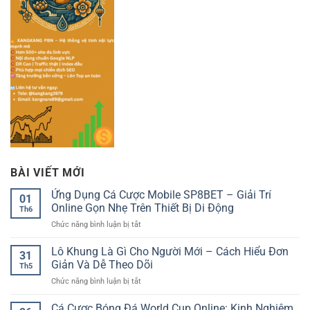
BÀI VIẾT MỚI
Ứng Dụng Cá Cược Mobile SP8BET – Giải Trí
01
Online Gọn Nhẹ Trên Thiết Bị Di Động
Th6
ở
Chức năng bình luận bị tắt
Ứng
Dụng
Lô Khung Là Gì Cho Người Mới – Cách Hiểu Đơn
31
Cá
Giản Và Dễ Theo Dõi
Th5
Cược
ở
Chức năng bình luận bị tắt
Mobile
Lô
SP8BET
Khung
Cá Cược Bóng Đá World Cup Online: Kinh Nghiệm
–