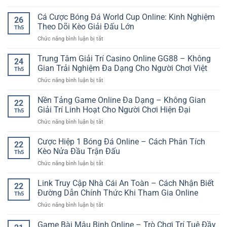
Lô
SP8BET
Khung
Cá Cược Bóng Đá World Cup Online: Kinh Nghiệm
–
26
Là
Giải
Theo Dõi Kèo Giải Đấu Lớn
Th5
Gì
Trí
ở
Chức năng bình luận bị tắt
Cho
Online
Cá
Người
Gọn
Cược
Trung Tâm Giải Trí Casino Online GG88 – Không
Mới
Nhẹ
24
Bóng
–
Gian Trải Nghiệm Đa Dạng Cho Người Chơi Việt
Trên
Th5
Đá
Cách
Thiết
ở
Chức năng bình luận bị tắt
World
Hiểu
Bị
Trung
Cup
Đơn
Di
Tâm
Nền Tảng Game Online Đa Dạng – Không Gian
Online:
Giản
22
Động
Giải
Kinh
Giải Trí Linh Hoạt Cho Người Chơi Hiện Đại
Và
Th5
Trí
Nghiệm
Dễ
ở
Chức năng bình luận bị tắt
Casino
Theo
Theo
Nền
Online
Dõi
Dõi
Tảng
Cược Hiệp 1 Bóng Đá Online – Cách Phân Tích
GG88
Kèo
22
Game
–
Kèo Nửa Đầu Trận Đấu
Giải
Th5
Online
Không
Đấu
ở
Chức năng bình luận bị tắt
Đa
Gian
Lớn
Cược
Dạng
Trải
Hiệp
Link Truy Cập Nhà Cái An Toàn – Cách Nhận Biết
–
Nghiệm
22
1
Không
Đường Dẫn Chính Thức Khi Tham Gia Online
Đa
Th5
Bóng
Gian
Dạng
ở
Chức năng bình luận bị tắt
Đá
Giải
Cho
Link
Online
Trí
Người
Truy
Game Bài Mậu Binh Online – Trò Chơi Trí Tuệ Đầy
–
Linh
Chơi