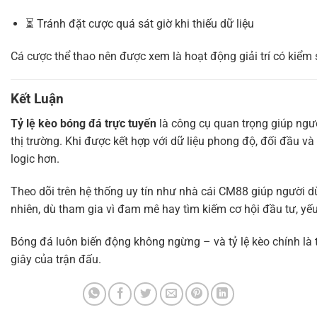
⏳ Tránh đặt cược quá sát giờ khi thiếu dữ liệu
Cá cược thể thao nên được xem là hoạt động giải trí có kiểm 
Kết Luận
Tỷ lệ kèo bóng đá trực tuyến
là công cụ quan trọng giúp ngư
thị trường. Khi được kết hợp với dữ liệu phong độ, đối đầu và 
logic hơn.
Theo dõi trên hệ thống uy tín như nhà cái CM88 giúp người d
nhiên, dù tham gia vì đam mê hay tìm kiếm cơ hội đầu tư, yếu 
Bóng đá luôn biến động không ngừng – và tỷ lệ kèo chính là
giây của trận đấu.