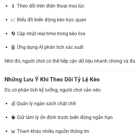
📱 Theo dõi trên điện thoại mọi lúc
📈 Biểu đồ biến động kèo trực quan
🔄 Cập nhật real-time trong kèo live
🤖 Ứng dụng AI phân tích xác suất
Nhờ đó, người chơi có thể tiếp cận dữ liệu nhanh chóng và đưa
Những Lưu Ý Khi Theo Dõi Tỷ Lệ Kèo
Dù có phân tích kỹ lưỡng, người chơi vẫn nên:
💰 Quản lý ngân sách chặt chẽ
🧠 Giữ tâm lý ổn định trước biến động ngắn hạn
📊 Tham khảo nhiều nguồn thông tin