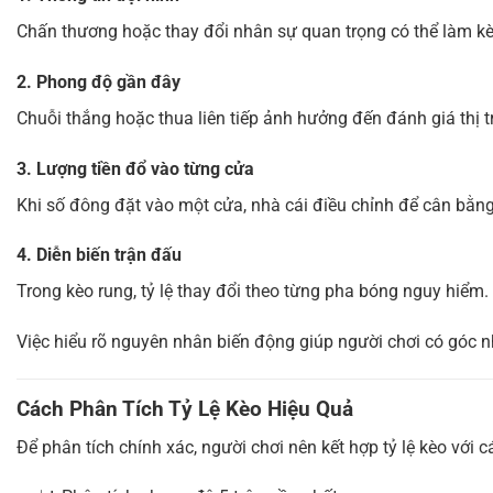
Chấn thương hoặc thay đổi nhân sự quan trọng có thể làm kè
2. Phong độ gần đây
Chuỗi thắng hoặc thua liên tiếp ảnh hưởng đến đánh giá thị t
3. Lượng tiền đổ vào từng cửa
Khi số đông đặt vào một cửa, nhà cái điều chỉnh để cân bằng 
4. Diễn biến trận đấu
Trong kèo rung, tỷ lệ thay đổi theo từng pha bóng nguy hiểm.
Việc hiểu rõ nguyên nhân biến động giúp người chơi có góc nh
Cách Phân Tích Tỷ Lệ Kèo Hiệu Quả
Để phân tích chính xác, người chơi nên kết hợp tỷ lệ kèo với c