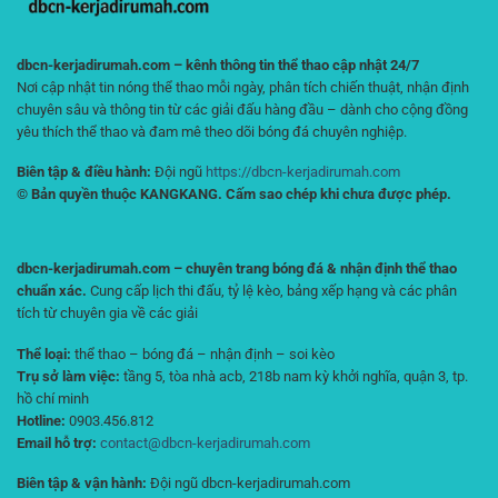
dbcn-kerjadirumah.com – kênh thông tin thể thao cập nhật 24/7
Nơi cập nhật tin nóng thể thao mỗi ngày, phân tích chiến thuật, nhận định
chuyên sâu và thông tin từ các giải đấu hàng đầu – dành cho cộng đồng
yêu thích thể thao và đam mê theo dõi bóng đá chuyên nghiệp.
Biên tập & điều hành:
Đội ngũ
https://dbcn-kerjadirumah.com
© Bản quyền thuộc KANGKANG. Cấm sao chép khi chưa được phép.
dbcn-kerjadirumah.com – chuyên trang bóng đá & nhận định thể thao
chuẩn xác.
Cung cấp lịch thi đấu, tỷ lệ kèo, bảng xếp hạng và các phân
tích từ chuyên gia về các giải
Thể loại:
thể thao – bóng đá – nhận định – soi kèo
Trụ sở làm việc:
tầng 5, tòa nhà acb, 218b nam kỳ khởi nghĩa, quận 3, tp.
hồ chí minh
Hotline:
0903.456.812
Email hỗ trợ:
contact@dbcn-kerjadirumah.com
Biên tập & vận hành:
Đội ngũ dbcn-kerjadirumah.com