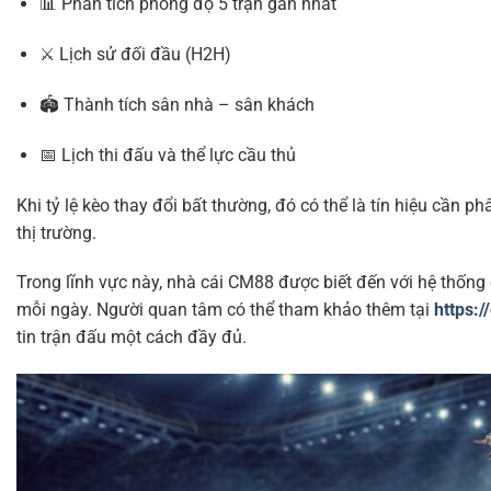
📊 Phân tích phong độ 5 trận gần nhất
⚔ Lịch sử đối đầu (H2H)
🏟 Thành tích sân nhà – sân khách
📅 Lịch thi đấu và thể lực cầu thủ
Khi tỷ lệ kèo thay đổi bất thường, đó có thể là tín hiệu cần p
thị trường.
Trong lĩnh vực này, nhà cái CM88 được biết đến với hệ thống 
mỗi ngày. Người quan tâm có thể tham khảo thêm tại
https:/
tin trận đấu một cách đầy đủ.